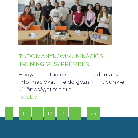
TUDOMÁNYKOMMUNIKÁCIÓS
TRÉNING VESZPRÉMBEN
Hogyan tudjuk a tudományos
információkat feldolgozni? Tudunk-e
különbséget tenni a…
Tovább…
1
…
10
11
12
13
14
…
24