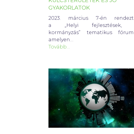
KULCSTERÜLETEK ÉS JÓ
GYAKORLATOK
2023. március 7-én rendezt
a „Helyi fejlesztések, 
kormányzás” tematikus fórumá
amelyen…
Tovább…