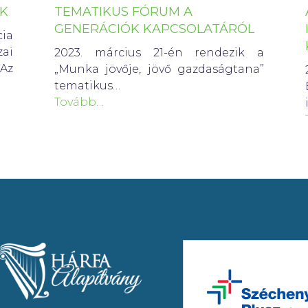
ÓK
TEMATIKUS FÓRUM A
GENERÁCIÓK KAPCSOLATÁRÓL
ia
ai
2023. március 21-én rendezik a
 Az
„Munka jövője, jövő gazdaságtana”
tematikus…
Tovább…