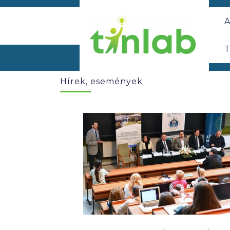
A
T
Hírek, események