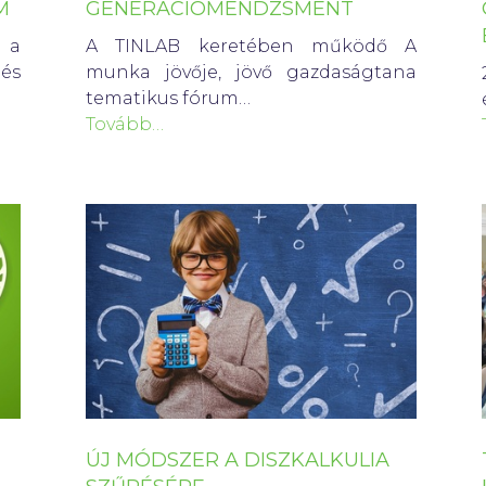
M
GENERÁCIÓMENDZSMENT
 a
A TINLAB keretében működő A
és
munka jövője, jövő gazdaságtana
tematikus fórum…
Tovább…
ÚJ MÓDSZER A DISZKALKULIA