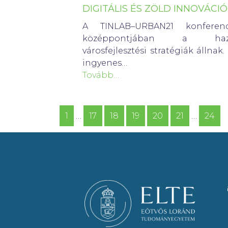
DIGITÁLIS ÉS ZÖLD INNOVÁCI
A TINLAB–URBAN21 konferenc
középpontjában a haz
városfejlesztési stratégiák állnak.
ingyenes…
Tovább…
1
…
17
18
19
20
21
…
24