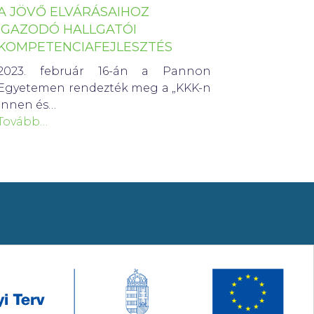
A JÖVŐ ELVÁRÁSAIHOZ
IGAZODÓ HALLGATÓI
KOMPETENCIAFEJLESZTÉS
2023. február 16-án a Pannon
Egyetemen rendezték meg a „KKK-n
innen és…
Tovább…