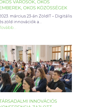
OKOS VÁROSOK, OKOS
EMBEREK, OKOS KÖZÖSSÉGEK
2023. március 23-án ZöldIT – Digitális
és zöld innovációk a…
Tovább…
TÁRSADALMI INNOVÁCIÓS