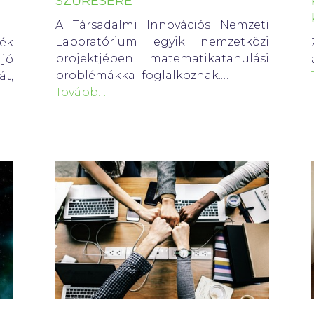
SZŰRÉSÉRE
A Társadalmi Innovációs Nemzeti
Laboratórium egyik nemzetközi
ék
projektjében matematikatanulási
jó
problémákkal foglalkoznak.…
t,
Tovább…