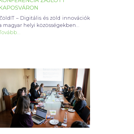
KONFERENCIA ZAJLOTT
KAPOSVÁRON
ZöldIT – Digitális és zöld innovációk
a magyar helyi közösségekben…
Tovább…