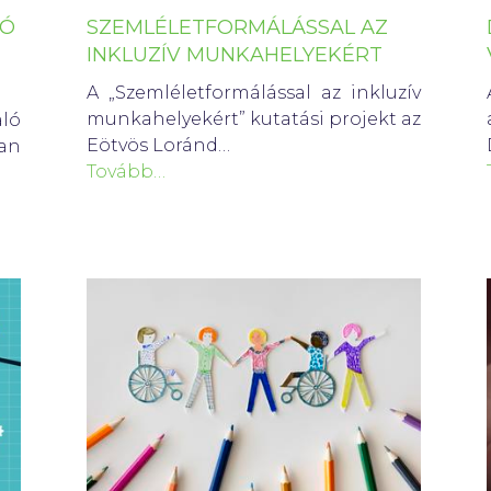
LÓ
SZEMLÉLETFORMÁLÁSSAL AZ
INKLUZÍV MUNKAHELYEKÉRT
A „Szemléletformálással az inkluzív
munkahelyekért” kutatási projekt az
ló
Eötvös Loránd…
an
Tovább…