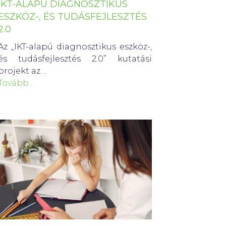
IKT-ALAPÚ DIAGNOSZTIKUS
ESZKÖZ-, ÉS TUDÁSFEJLESZTÉS
2.0
Az „IKT-alapú diagnosztikus eszköz-,
és tudásfejlesztés 2.0” kutatási
projekt az…
Tovább…