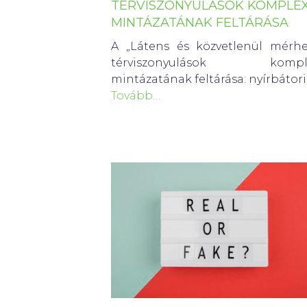
TÉRVISZONYULÁSOK KOMPLE
MINTÁZATÁNAK FELTÁRÁSA
A „Látens és közvetlenül mérhe
térviszonyulások kompl
mintázatának feltárása: nyírbátor
Tovább…