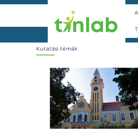
A
T
Kutatási témák