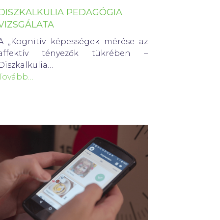
DISZKALKULIA PEDAGÓGIA
VIZSGÁLATA
A „Kognitív képességek mérése az
affektív tényezők tükrében –
Diszkalkulia…
Tovább…