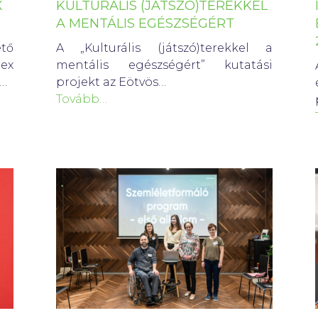
X
KULTURÁLIS (JÁTSZÓ)TEREKKEL
A MENTÁLIS EGÉSZSÉGÉRT
tő
A „Kulturális (játszó)terekkel a
ex
mentális egészségért” kutatási
i…
projekt az Eötvös…
Tovább…