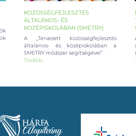
KÖZÖSSÉGFEJLESZTÉS
ÁLTALÁNOS- ÉS
KÖZÉPISKOLÁBAN (SMETRY)
ók
ok
A „Tervezett közösségfejlesztés
általános- és középiskolában a
SMETRY módszer segítségével”…
Tovább…