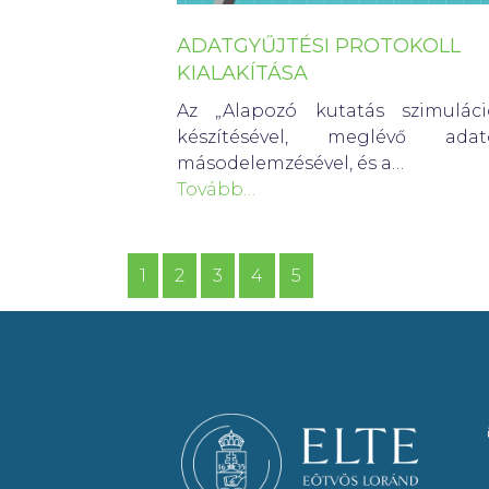
ADATGYŰJTÉSI PROTOKOLL
KIALAKÍTÁSA
Az „Alapozó kutatás szimuláci
készítésével, meglévő adat
másodelemzésével, és a…
Tovább…
1
2
3
4
5