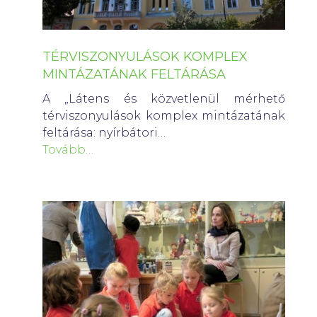
TÉRVISZONYULÁSOK KOMPLEX
MINTÁZATÁNAK FELTÁRÁSA
A „Látens és közvetlenül mérhető
térviszonyulások komplex mintázatának
feltárása: nyírbátori…
Tovább…