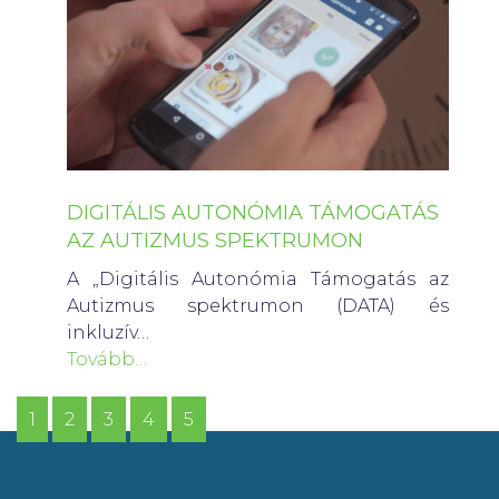
DIGITÁLIS AUTONÓMIA TÁMOGATÁS
AZ AUTIZMUS SPEKTRUMON
A „Digitális Autonómia Támogatás az
Autizmus spektrumon (DATA) és
inkluzív…
Tovább…
1
2
3
4
5