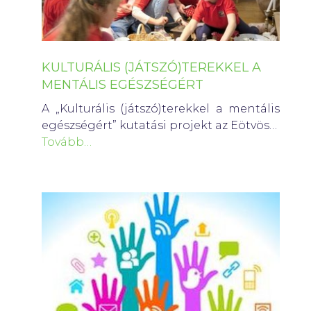
KULTURÁLIS (JÁTSZÓ)TEREKKEL A
MENTÁLIS EGÉSZSÉGÉRT
A „Kulturális (játszó)terekkel a mentális
egészségért” kutatási projekt az Eötvös…
Tovább…