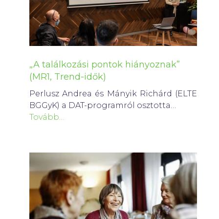
„A találkozási pontok hiányoznak”
(MR1, Trend-idők)
Perlusz Andrea és Mányik Richárd (ELTE
BGGyK) a DAT-programról osztotta…
Tovább…