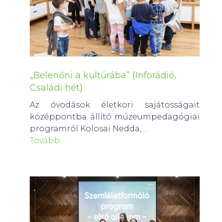
„Belenőni a kultúrába” (Inforádió,
Családi hét)
Az óvodások életkori sajátosságait
középpontba állító múzeumpedagógiai
programról Kolosai Nedda,…
Tovább…