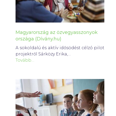
Magyarország az özvegyasszonyok
országa (Dívány.hu)
A sokoldalú és aktív idősödést célzó pilot
projektről Sárközy Erika,…
Tovább…