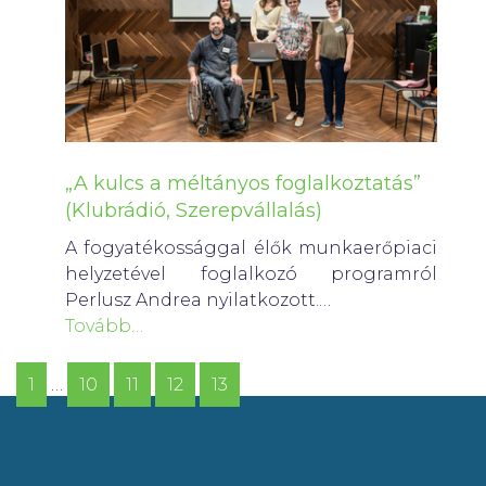
„A kulcs a méltányos foglalkoztatás”
(Klubrádió, Szerepvállalás)
A fogyatékossággal élők munkaerőpiaci
helyzetével foglalkozó programról
Perlusz Andrea nyilatkozott.…
Tovább…
1
…
10
11
12
13