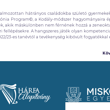
almozottan hátrányos családokba születő gyermekek 
imfónia Program©, a Kodály-módszer hagyományaira ép
ek, akik máskülönben nem férnének hozzá a zeneokt
ri fellépésekre. A hangszeres játék olyan kompetenciá
22/23-es tanévtől a tevékenység kibővült fogyatékkal 
Kö