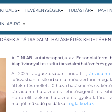
KTUÁLIS
TEVÉKENYSÉGEK
TUDÁSTÁR
PART
INLAB-RÓL
DÉSEK A TÁRSADALMI HATÁSMÉRÉS KERETÉBEN
A TINLAB kutatócsoportja az Edisonplatform 
Alapítvánnyal teszteli a társadalmi hatásmérés gy
A 2024 augusztusában indult „
Társadalmi
időszakban elsősorban a módszertani megalap
áttekintés mellett 10 hazai hatásmérés-szakértőve
társadalmi hatásmérés lehetőségeiről és kihí
nonprofit szektor hatásmérési gyakorlatáról,
már jól működő példákkal
foglalkoztak
.