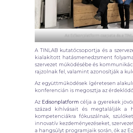
Az Edisonplatform csapata és a TIN
A TINLAB kutatócsoportja és a szervez
kialakított hatásmenedzsment folyama
szervezet működésébe és kommunikáció
rajzolnak fel, valamint azonosítják a k
Az együttműködések ígéretesen alakuln
konferencián is megosztja az érdeklődő
Az
Edisonplatform
célja a gyerekek jövő
század kihívásait és megtalálják a
kompetenciákra fókuszálnak, szülőke
innovatív kezdeményezéseket, szerveze
a hangsúlyt programjaik során, ők az E