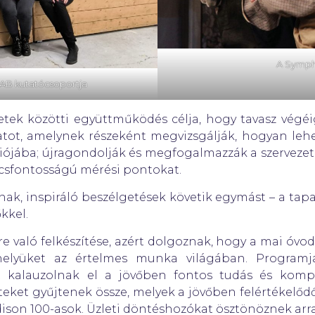
A Symph
LAB kutatócsoportja
etek közötti együttműködés célja, hogy tavasz végé
tot, amelynek részeként megvizsgálják, hogyan leh
jába; újragondolják és megfogalmazzák a szervezetek
ulcsfontosságú mérési pontokat.
ak, inspiráló beszélgetések követik egymást – a tapa
kkel.
re való felkészítése, azért dolgoznak, hogy a mai óvod
 helyüket az értelmes munka világában. Programj
t kalauzolnak el a jövőben fontos tudás és komp
teket gyűjtenek össze, melyek a jövőben felértékelőd
dison 100-asok. Üzleti döntéshozókat ösztönöznek arra