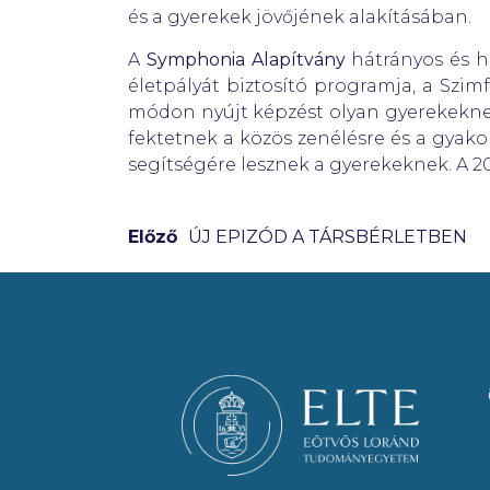
és a gyerekek jövőjének alakításában.
A
Symphonia Alapítvány
hátrányos és h
életpályát biztosító programja, a Sz
módon nyújt képzést olyan gyerekekn
fektetnek a közös zenélésre és a gyako
segítségére lesznek a gyerekeknek. A 20
Előző
ÚJ EPIZÓD A TÁRSBÉRLETBEN