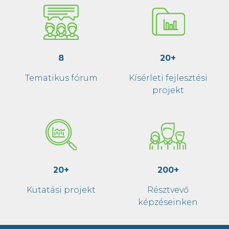
8
20+
Tematikus fórum
Kísérleti fejlesztési
projekt
20+
200+
Kutatási projekt
Résztvevő
képzéseinken