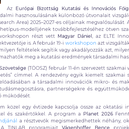
Az
Európai Bizottság Kutatási és Innovációs Fői
adalmi hasznosulásának különböző útvonalait vizsgáló
earch Area) 2025–2027-es céljainak megvalósulását. 
hetípus-modelljének továbbfejlesztéséhez ötven szak
 workshopon részt vett
Magyar Dániel
, az ELTE Inno
vezetője is. A február 19-i
workshopon
azt vizsgáltá
milyen feltételek segítik vagy akadályozzák azt, mil
lmazhatók meg a kutatási eredmények társadalmi has
 Szövetsége
(TÖOSZ) február 11-én szervezett szakmai
tés” címmel. A rendezvény egyik kiemelt szakmai sz
előadásában a társadalmi innovációk mikro- és mak
a tudásmegosztásra, partnerségekre és együttműköd
ó működését.
m közel egy évtizede kapcsolja össze az oktatási 
kkel és szakértőkkel. A program a
Planet 2026
Fennt
ndjánál
a résztvevők megismerkedhettek néhány, ok
s. A TINLAB programjait
Vágenhoffer Bence
projek