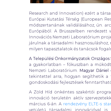
Research and Innovation) ezért a társ
Európai Kutatási Térség (European Res
módszertanának validálásához, ún. arc
Európából. A Brüsszelben rendezett
Innovációs Nemzeti Laboratórium projekt
járulnak a társadalmi hasznosuláshoz, 
milyen tapasztalatok és tanácsok foga
A Települési Önkormányzatok Országos
a gyakorlatban – fókuszban a működte
Nemzeti Laboratórium.
Magyar Dániel
tekintettel arra, hogyan segíthetik 
gondoskodási fejlesztések fenntarthat
A Zöld Híd önkéntes szakértői progra
innováció területén aktív szervezete
március 6-án. A
rendezvény ELTE-s sta
vetületű társadalmi innovációval i