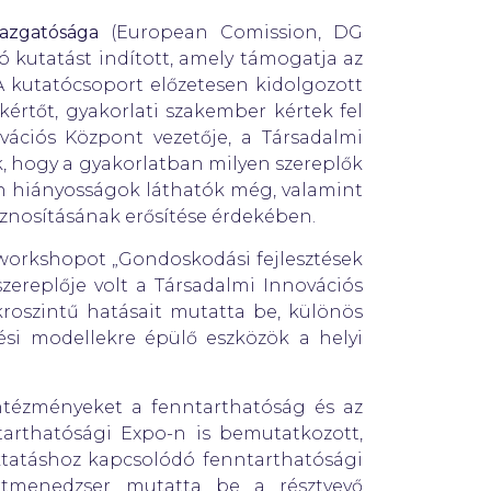
gazgatósága
(European Comission, DG
 kutatást indított, amely támogatja az
A kutatócsoport előzetesen kidolgozott
értőt, gyakorlati szakember kértek fel
vációs Központ vezetője, a Társadalmi
k, hogy a gyakorlatban milyen szereplők
yen hiányosságok láthatók még, valamint
znosításának erősítése érdekében.
 workshopot „Gondoskodási fejlesztések
ereplője volt a Társadalmi Innovációs
roszintű hatásait mutatta be, különös
ési modellekre épülő eszközök a helyi
intézményeket a fenntarthatóság és az
arthatósági Expo-n is bemutatkozott,
tatáshoz kapcsolódó fenntarthatósági
tmenedzser mutatta be a résztvevő