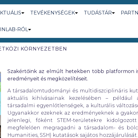
KTUÁLIS
TEVÉKENYSÉGEK
TUDÁSTÁR
PART
INLAB-RÓL
ETKÖZI KÖRNYEZETBEN
Szakértőink az elmúlt hetekben több platformon i
eredményeit és megközelítéseit.
A társadalomtudományi és multidiszciplináris ku
aktuális kihívásainak kezelésében – például 
társadalmi egyenlőtlenségek, a kulturális változás
Ugyanakkor ezeknek az eredményeknek a gyakorla
jelenlegi, főként STEM-területekre kidolgozo
megfelelően megragadni a társadalom- és bölc
Humanities, SSH) kutatások sajátos hozzájárulását.