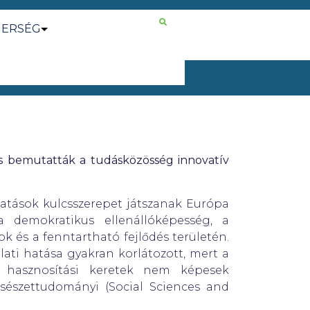
NERSÉG
s bemutatták a tudásközösség innovatív
tatások kulcsszerepet játszanak Európa
a demokratikus ellenállóképesség, a
ok és a fenntartható fejlődés területén.
ti hatása gyakran korlátozott, mert a
tt hasznosítási keretek nem képesek
sészettudományi (Social Sciences and