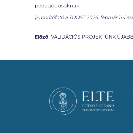
pedagógusoknak.
(A borítófotó a TÖOSZ 2026. február 11-i e
Előző
VALIDÁCIÓS PROJEKTÜNK ÚJAB