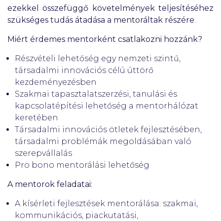
ezekkel összefüggő követelmények teljesítéséhez
szükséges tudás átadása a mentoráltak részére
.
Miért érdemes mentorként csatlakozni hozzánk?
Részvételi lehetőség egy nemzeti szintű,
társadalmi innovációs célú úttörő
kezdeményezésben
Szakmai tapasztalatszerzési, tanulási és
kapcsolatépítési lehetőség a mentorhálózat
keretében
Társadalmi innovációs ötletek fejlesztésében,
társadalmi problémák megoldásában való
szerepvállalás
Pro bono mentorálási lehetőség
A mentorok feladatai:
A kísérleti fejlesztések mentorálása: szakmai,
kommunikációs, piackutatási,