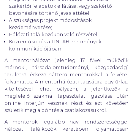
szakértői feladatok ellátása, vagy szakértő
bevonására történő javaslattétel;
A szükséges projekt módosítások
kezdeményezése;
Hálózati találkozókon való részvétel;
Közreműködés a TINLAB eredmények
kommunikációjában.
A mentorhálózat jelenleg 17 fővel működik
mérnöki, társadalomtudományi, közgazdasági
területről érkező hátterű mentorokkal, a felvétel
folyamatos. A mentorhálózati tagságra egy űrlap
kitöltésével lehet pályázni, a jelentkezők a
megfelelő szakmai tapasztalat igazolása után
online interjún vesznek részt és ezt követően
születik meg a döntés a csatlakozásukról.
A mentorok legalább havi rendszerességgel
hálózati találkozók keretében folyamatosan