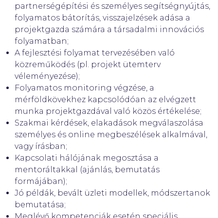
partnerségépítési és személyes segítségnyújtás,
folyamatos bátorítás, visszajelzések adása a
projektgazda számára a társadalmi innovációs
folyamatban;
A fejlesztési folyamat tervezésében való
közreműködés (pl. projekt ütemterv
véleményezése);
Folyamatos monitoring végzése, a
mérföldkövekhez kapcsolódóan az elvégzett
munka projektgazdával való közös értékelése;
Szakmai kérdések, elakadások megválaszolása
személyes és online megbeszélések alkalmával,
vagy írásban;
Kapcsolati hálójának megosztása a
mentoráltakkal (ajánlás, bemutatás
formájában);
Jó példák, bevált üzleti modellek, módszertanok
bemutatása;
Meglévő kompetenciák esetén speciális