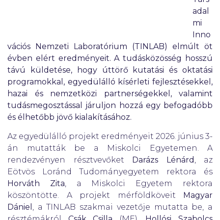
adal
mi
Inno
vációs Nemzeti Laboratórium (TINLAB)
elmúlt öt
évben elért eredményeit. A tudásközösség hosszú
távú küldetése, hogy úttörő kutatási és oktatási
programokkal, egyedülálló kísérleti fejlesztésekkel,
hazai és nemzetközi partnerségekkel, valamint
tudásmegosztással járuljon hozzá egy befogadóbb
és élhetőbb jövő kialakításához.
Az egyedülálló projekt eredményeit 2026. június 3-
án mutatták be a Miskolci Egyetemen. A
rendezvényen résztvevőket
Darázs Lénárd
, az
Eötvös Loránd Tudományegyetem rektora és
Horváth Zita
, a Miskolci Egyetem rektora
köszöntötte. A projekt mérföldköveit
Magyar
Dániel
, a TINLAB szakmai vezetője mutatta be, a
résztémákról
Csák Csilla
(ME),
Hollósi Szabolcs