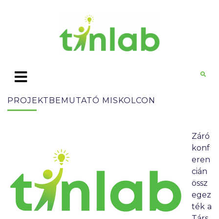
PROJEKTBEMUTATÓ MISKOLCON
Záró
konf
eren
cián
össz
egez
ték a
Társ