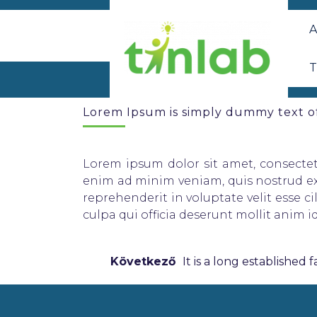
A
T
Lorem Ipsum is simply dummy text of
Lorem ipsum dolor sit amet, consectet
enim ad minim veniam, quis nostrud exe
reprehenderit in voluptate velit esse c
culpa qui officia deserunt mollit anim i
Következő
It is a long established