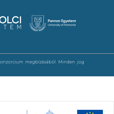
 konzorcium megbízásából. Minden jog