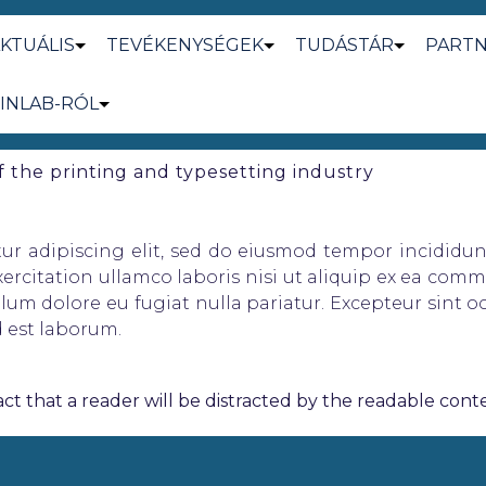
KTUÁLIS
TEVÉKENYSÉGEK
TUDÁSTÁR
PART
INLAB-RÓL
 the printing and typesetting industry
ur adipiscing elit, sed do eiusmod tempor incididun
rcitation ullamco laboris nisi ut aliquip ex ea comm
illum dolore eu fugiat nulla pariatur. Excepteur sint 
d est laborum.
 fact that a reader will be distracted by the readable con