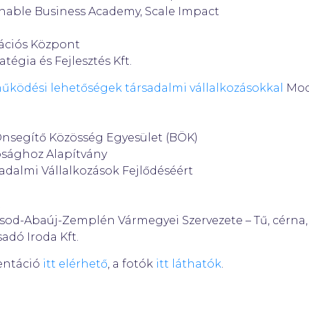
ainable Business Academy, Scale Impact
vációs Központ
tégia és Fejlesztés Kft.
űködési lehetőségek társadalmi vállalkozásokkal
Mode
Önsegítő Közösség Egyesület (BÖK)
ósághoz Alapítvány
adalmi Vállalkozások Fejlődéséért
t
sod-Abaúj-Zemplén Vármegyei Szervezete – Tű, cérna, 
dó Iroda Kft.
entáció
itt elérhető
, a fotók
itt láthatók
.