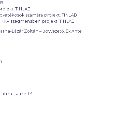
AB
rojekt, TINLAB
 fogyatékosok számára projekt, TINLAB
a KKV szegmensben projekt, TINLAB
arna-Lázár Zoltán – ügyvezető, Ex Ante
)
itikai szakértő.