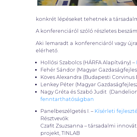
konkrét lépéseket tehetnek a társada
A konferenciáról szóló részletes beszá
Aki lemaradt a konferenciáról vagy újr
elérhető.
Hollósi Szabolcs (HÁRFA Alapítvány) –
Fehér Sándor (Magyar Gazdaságfejles
Köves Alexandra (Budapesti Corvinus
Lenkey Péter (Magyar Gazdaságfejles
Nagy Gréta és Szabó Judit (Dandelio
fenntarthatóságban
Panelbeszélgetés I. –
Kísérleti fejleszt
Résztvevők:
Czafit Zsuzsanna – társadalmi innovát
projekt, TINLAB