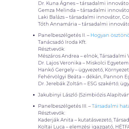
Dr. Kuna Ágnes – társadalmi innováto
Gemza Melinda – társadalmi innováto
Laki Balázs – társadalmi innovátor, C
Tóth Annamária – társadalmi innovát
Panelbeszélgetés II. –
Hogyan ösztönöz
Tanácsadó Iroda Kft.
Résztvevők:
Mészáros Andrea – elnök, Társadalmi 
Dr. Lajos Veronika – Miskolci Egyetem
Hankó Gergely – ügyvezető, Környezet
Fehérvölgyi Beáta – dékán, Pannon E
Dr. Jerebák Zoltán – ESG szakértő; ügy
Jakubinyi László (Szimbiózis Alapítván
Panelbeszélgetés III. –
Társadalmi ha
Résztvevők:
Kaderják Anita – kutatásvezető, Társ
Koltai Luca – elemzési igazgató, HÉT