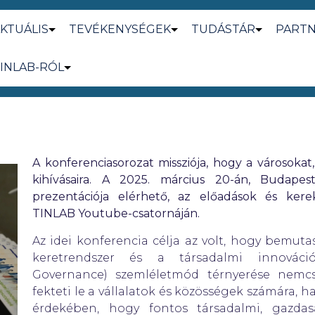
KTUÁLIS
TEVÉKENYSÉGEK
TUDÁSTÁR
PART
INLAB-RÓL
A konferenciasorozat missziója, hogy a városokat,
kihívásaira. A 2025. március 20-án, Budape
prezentációja elérhető, az előadások és kere
TINLAB Youtube-csatornáján.
Az idei konferencia célja az volt, hogy bemut
keretrendszer és a társadalmi innováci
Governance) szemléletmód térnyerése nemcs
fekteti le a vállalatok és közösségek számára, 
érdekében, hogy fontos társadalmi, gazdasá