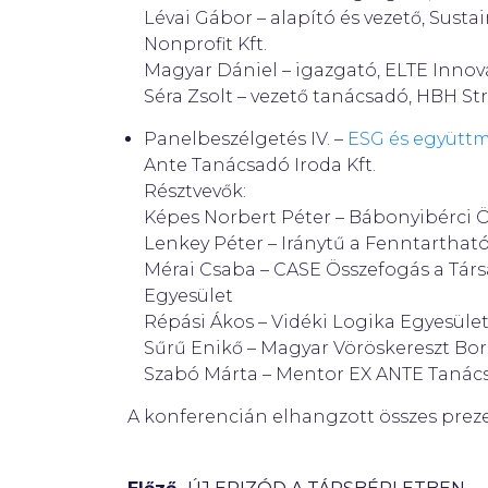
Lévai Gábor – alapító és vezető, Sust
Nonprofit Kft.
Magyar Dániel – igazgató, ELTE Inno
Séra Zsolt – vezető tanácsadó, HBH Stra
Panelbeszélgetés IV. –
ESG és együttm
Ante Tanácsadó Iroda Kft.
Résztvevők:
Képes Norbert Péter – Bábonyibérci 
Lenkey Péter – Iránytű a Fenntarthat
Mérai Csaba – CASE Összefogás a Társ
Egyesület
Répási Ákos – Vidéki Logika Egyesüle
Sűrű Enikő – Magyar Vöröskereszt Bor
Szabó Márta – Mentor EX ANTE Tanácsa
A konferencián elhangzott összes prez