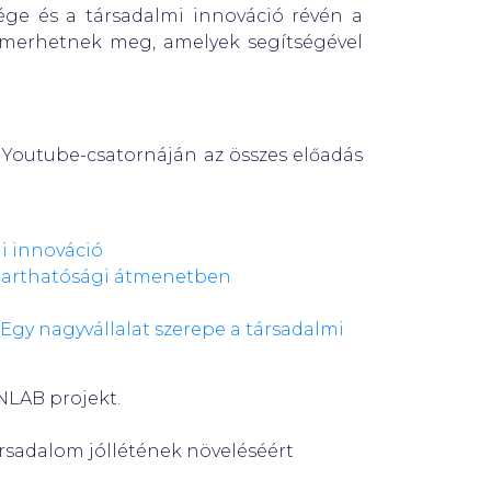
ége és a társadalmi innováció révén a
ismerhetnek meg, amelyek segítségével
B Youtube-csatornáján az összes előadás
i innováció
ntarthatósági átmenetben
Egy nagyvállalat szerepe a társadalmi
NLAB projekt.
ársadalom jóllétének növeléséért