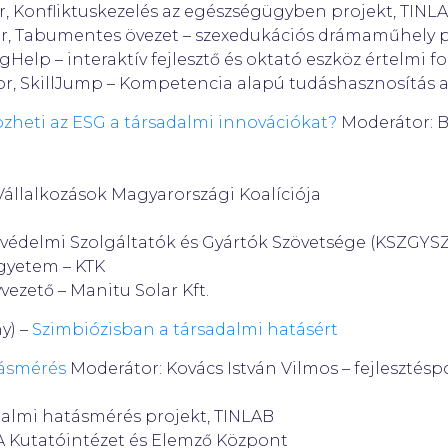
r, Konfliktuskezelés az egészségügyben projekt, TINL
r, Tabumentes övezet – szexedukációs drámaműhely p
ogHelp – interaktív fejlesztő és oktató eszköz értelmi
or, SkillJump – Kompetencia alapú tudáshasznosítás 
heti az ESG a társadalmi
innovációkat?
Moderátor: B
Vállalkozások Magyarországi Koalíciója
védelmi Szolgáltatók és Gyártók Szövetsége (KSZGYSZ
gyetem – KTK
vezető – Manitu Solar Kft.
y) –
Szimbiózisban a társadalmi hatásért
tásmérés
Moderátor: Kovács István Vilmos – fejlesztéspol
adalmi hatásmérés projekt, TINLAB
FA Kutatóintézet és Elemző Központ