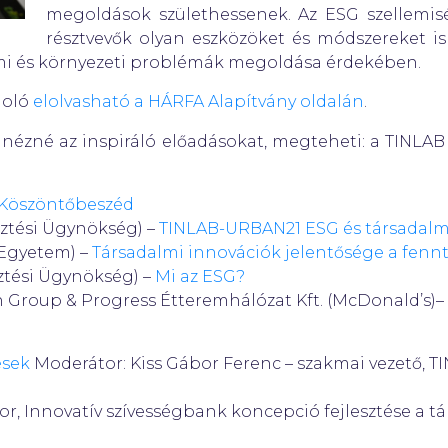
megoldások születhessenek. Az ESG szellemis
résztvevők olyan eszközöket és módszereket 
lmi és környezeti problémák megoldása érdekében.
moló
elolvasható a HÁRFA Alapítvány oldalán
.
anézné az inspiráló előadásokat, megteheti: a TINLA
Köszöntőbeszéd
ztési Ügynökség) –
TINLAB-URBAN21 ESG és társadalm
 Egyetem) –
Társadalmi innovációk jelentősége a fen
ztési Ügynökség) –
Mi az ESG?
n Group & Progress Étteremhálózat Kft. (McDonald’s)–
ések
Moderátor: Kiss Gábor Ferenc – szakmai vezető, TI
or, Innovatív szívességbank koncepció fejlesztése a t