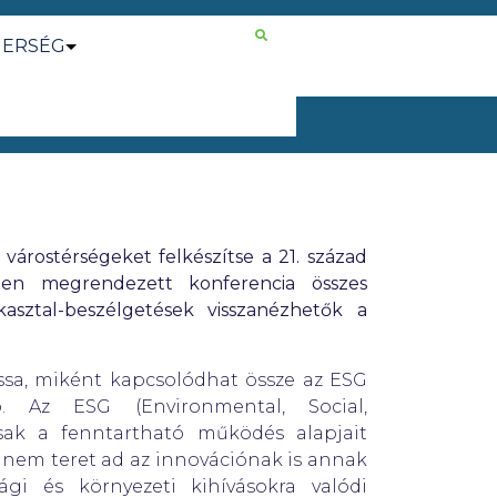
NERSÉG
 várostérségeket felkészítse a 21. század
sten megrendezett konferencia összes
kasztal-beszélgetések visszanézhetők a
assa, miként kapcsolódhat össze az ESG
ó. Az ESG (Environmental, Social,
ak a fenntartható működés alapjait
hanem teret ad az innovációnak is annak
gi és környezeti kihívásokra valódi