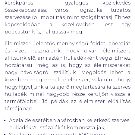
kerékpáros – gyalogos közlekedés
összekapcsolása; városi logisztika tudatos
szervezése (pl. mobilitás, mint szolgáltatás). Ehhez
kapcsolódóan a közeljövőben lesz egy
podcastunk is, hallgassák meg.
Élelmiszer: Jelentős mennyiségű földet, energiát
és vizet használunk, hogy olyan élelmiszert
állítsunk elő, ami aztán hulladékként végzi. Ehhez
hozzátársul még az is, hogy az élelmiszereket
nagy távolságról szállítjuk. Megoldás lehet a
közelben megtermelt élelmiszer, valamint, hogy
hogy figyeljünk a talajerő megtartására (a szerves
hulladék minél nagyobb része kerüljön vissza a
termőföldbe). Jó példák az élelmiszer előállítás
témájában:
Adelaide esetében a városban keletkező szerves
hulladék 70 százalékát komposztálják;
San Franciscoban naponta 600 tonna