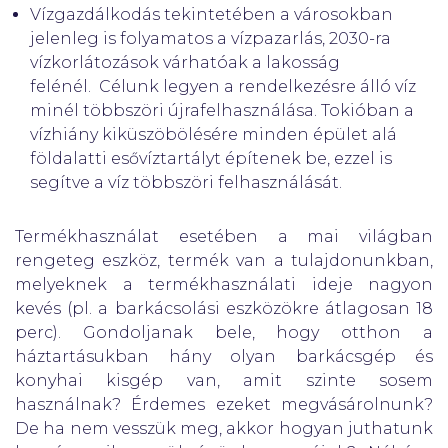
Vízgazdálkodás tekintetében a városokban
jelenleg is folyamatos a vízpazarlás, 2030-ra
vízkorlátozások várhatóak a lakosság
felénél. Célunk legyen a rendelkezésre álló víz
minél többszöri újrafelhasználása. Tokióban a
vízhiány kiküszöbölésére minden épület alá
földalatti esővíztartályt építenek be, ezzel is
segítve a víz többszöri felhasználását.
Termékhasználat esetében a mai világban
rengeteg eszköz, termék van a tulajdonunkban,
melyeknek a termékhasználati ideje nagyon
kevés (pl. a barkácsolási eszközökre átlagosan 18
perc). Gondoljanak bele, hogy otthon a
háztartásukban hány olyan barkácsgép és
konyhai kisgép van, amit szinte sosem
használnak? Érdemes ezeket megvásárolnunk?
De ha nem vesszük meg, akkor hogyan juthatunk