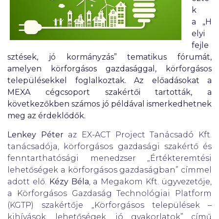
k
a „H
elyi
fejle
sztések, jó kormányzás” tematikus fórumát,
amelyen körforgásos gazdasággal, körforgásos
településekkel foglalkoztak. Az előadásokat a
MEXA cégcsoport szakértői tartották, a
következőkben számos jó példával ismerkedhetnek
meg az érdeklődők.
Lenkey Péter
az EX-ACT Project Tanácsadó Kft.
tanácsadója, körforgásos gazdasági szakértő és
fenntarthatósági menedzser „Értékteremtési
lehetőségek a körforgásos gazdaságban” címmel
adott elő.
Kézy Béla
, a Megakom Kft. ügyvezetője,
a Körforgásos Gazdaság Technológiai Platform
(KGTP) szakértője „Körforgásos települések –
kihívások, lehetőségek, jó gyakorlatok” című