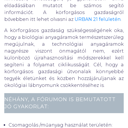
előadásában mutatot be számos segítő
információt. A körforgásos gazdaságról
bővebben itt lehet olvasni az
URBAN 21 felületén
.
A körforgásos gazdaság szükségességének oka,
hogy a biológiai anyagáramok természetszerűleg
megújulnak, a technológiai anyagáramok
nagyrésze viszont önmagától nem, ezért
különböző újrahasznosítási módszerekkel kell
segíteni a folyamat ciklikusságát. Cél, hogy a
körforgásos gazdasági útvonalak könnyebbé
tegyék életünket és közben hozzájáruljanak az
ökológiai lábnyomunk csökkentéséhez is.
NÉHÁNY, A FÓRUMON IS BEMUTATOTT
JÓ GYAKORLAT:
Csomagolás /műanyag használat területén: