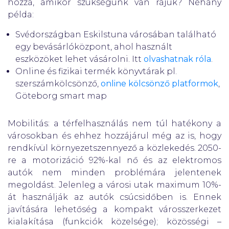
hozzá, amikor szükségünk van rájuk? Néhány
példa:
Svédországban Eskilstuna városában található
egy bevásárlóközpont, ahol használt
eszközöket lehet vásárolni. Itt
olvashatnak róla
.
Online és fizikai termék könyvtárak pl.
szerszámkölcsönző,
online kölcsönző platformok
,
Göteborg smart map
Mobilitás: a térfelhasználás nem túl hatékony a
városokban és ehhez hozzájárul még az is, hogy
rendkívül környezetszennyező a közlekedés. 2050-
re a motorizáció 92%-kal nő és az elektromos
autók nem minden problémára jelentenek
megoldást. Jelenleg a városi utak maximum 10%-
át használják az autók csúcsidőben is. Ennek
javítására lehetőség a kompakt városszerkezet
kialakítása (funkciók közelsége); közösségi –