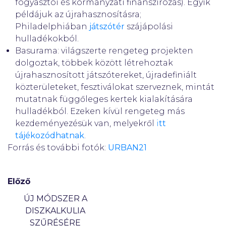
fogyasztói és kormányzati finanszírozás). Egyik
példájuk az újrahasznosításra;
Philadelphiában
játszótér
szájápolási
hulladékokból.
Basurama: világszerte rengeteg projekten
dolgoztak, többek között létrehoztak
újrahasznosított játszótereket, újradefiniált
közterületeket, fesztiválokat szerveznek, mintát
mutatnak függőleges kertek kialakítására
hulladékból. Ezeken kívül rengeteg más
kezdeményezésük van, melyekről
i
tt
tájékozódhatnak
.
Forrás és további fotók:
URBAN21
Előző
ÚJ MÓDSZER A
DISZKALKULIA
SZŰRÉSÉRE