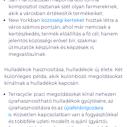
komposztot osztanak szét olyan farmereknek,
akik a városban értékesítik termékeiket;
New Yorkban
közösségi kerteket
hoztak létra a
város számos pontján, ahol már nemcsak a
kertészkedés, termék előállítás a fő cél, hanem
jelentős közösségi erővel bír, szakmai
útmutatók készülnek és képzések is
megvalósulnak.
Hulladékok hasznosítása, hulladékok új élete. Két
különleges példa, akik különböző megoldásokat
kínálnak a hulladékok kapcsán.
Terracycle: piaci megoldásokat kínál nehezen
újrahasznosítható hulladékok gyűjtésére, az
újrahasznosításra és az
újrafeldolgozásra
is
. Közvetlen kapcsolatban van a fogyasztókkal
és többféle üzleti modellt is ajánl (gyártói,