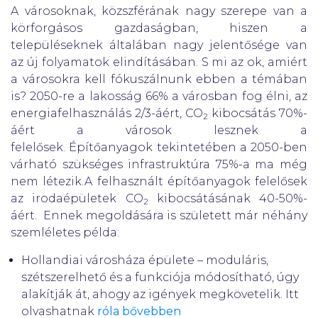
A városoknak, közszférának nagy szerepe van a
körforgásos gazdaságban, hiszen a
településeknek általában nagy jelentősége van
az új folyamatok elindításában. S mi az ok, amiért
a városokra kell fókuszálnunk ebben a témában
is? 2050-re a lakosság 66% a városban fog élni, az
energiafelhasználás 2/3-áért, CO
kibocsátás 70%-
2
áért a városok lesznek a
felelősek. Építőanyagok tekintetében a 2050-ben
várható szükséges infrastruktúra 75%-a ma még
nem létezik.A felhasznált építőanyagok felelősek
az irodaépületek CO
kibocsátásának 40-50%-
2
áért. Ennek megoldására is született már néhány
szemléletes példa:
Hollandiai városháza épülete – moduláris,
szétszerelhető és a funkciója módosítható, úgy
alakítják át, ahogy az igények megkövetelik. Itt
olvashatnak
róla bővebben