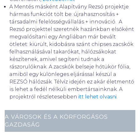
A Mentés másként Alapítvány Rezsó projektje
hármas funkciót tölt be: újrahasznosítás +
társadalmi felelősségvállalás + innováció. A
Rezsó projekttel szeretnék hazánkban elsőként
megvalósítani egy Angliában már bevált
ötletet: kiürült, kidobásra szánt chipses zacskók
felhasználásával takarókat, hálózsákokat
készítenek, amivel segíteni tudnak a
rászorulóknak. A zacskók belseje hőtükör fólia,
amiből egy különleges eljárással készül a
REZSÓ hálózsák. Télvíz idején ez akár életmentő
is lehet a fedél nélküli embertársainknak. A
projektről részletesebben
itt lehet olvasni
.
A VÁROSOK ÉS A KÖRFORGÁSOS
GAZDASÁG