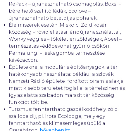
RePack – újrahasználható csomagolás, Boxsi –
bérelhető szállító ládák, Ecolove –
újrahasználható betétdíjas poharak.
Élelmiszerek esetén: Miskolci Zöld kosár
közösség – rövid ellátási lánc újrahasználattal,
Wonky veggies – tökéletlen zöldségek, Apeel –
természetes védőbevonat gyümölcsökön,
Permafungi – laskagomba termesztése
kávézaccon.
Épületeknél a moduláris építőanyagok, a tér
hatékonyabb használata: például a szlovák
Nemzeti Rádió épülete fordított piramis alakja
miatt kisebb területet foglal el a térfelszínen és
így az alatta szabadon maradt tér közösségi
funkciót tölt be.
Turizmus: fenntartható gazdálkodóhely, zöld
szálloda díj, pl. Irota Ecolodge, mely egy
fenntartható és klímasemleges üdülő a
Csereháton,
bővebben itt