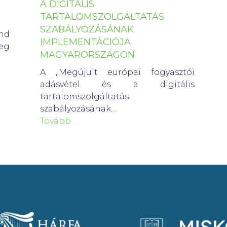
A DIGITÁLIS
TARTALOMSZOLGÁLTATÁS
SZABÁLYOZÁSÁNAK
ánd
IMPLEMENTÁCIÓJA
eg
MAGYARORSZÁGON
A „Megújult európai fogyasztói
adásvétel és a digitális
tartalomszolgáltatás
szabályozásának…
Tovább…