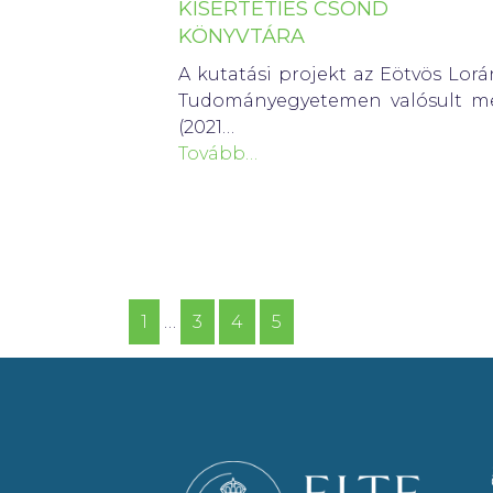
KÍSÉRTETIES CSÖND
KÖNYVTÁRA
A kutatási projekt az Eötvös Lor
Tudományegyetemen valósult m
(2021…
Tovább…
1
…
3
4
5