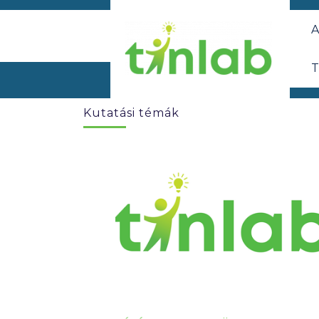
A
T
Kutatási témák