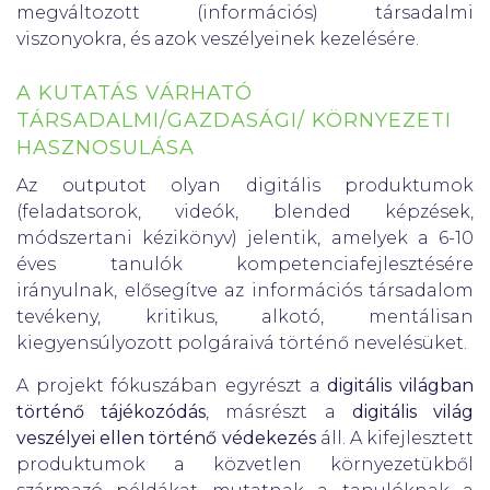
megváltozott (információs) társadalmi
viszonyokra, és azok veszélyeinek kezelésére.
A KUTATÁS VÁRHATÓ
TÁRSADALMI/GAZDASÁGI/ KÖRNYEZETI
HASZNOSULÁSA
Az outputot olyan digitális produktumok
(feladatsorok, videók, blended képzések,
módszertani kézikönyv) jelentik, amelyek a 6-10
éves tanulók kompetenciafejlesztésére
irányulnak, elősegítve az információs társadalom
tevékeny, kritikus, alkotó, mentálisan
kiegyensúlyozott polgáraivá történő nevelésüket.
A projekt fókuszában egyrészt a
digitális világban
történő tájékozódás
, másrészt a
digitális világ
veszélyei ellen történő védekezés
áll. A kifejlesztett
produktumok a közvetlen környezetükből