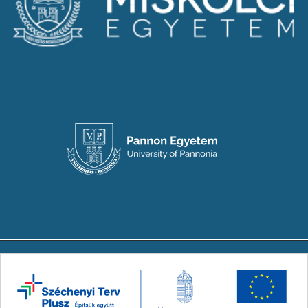
Copyright © 2024-2026 Készült a Társadalmi
Innovációs Nemzeti Laboratórium (TINLAB)
konzorcium megbízásából. Minden jog