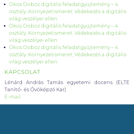
Okos Doboz digitális feladatgyűjtemény – 4.
osztály; Környezetismeret; Védekezés a digitális
világ veszélyei ellen
Okos Doboz digitális feladatgyűjtemény – 4.
osztály; Környezetismeret; Védekezés a digitális
világ veszélyei ellen
Okos Doboz digitális feladatgyűjtemény – 4.
osztály; Környezetismeret; Védekezés a digitális
világ veszélyei ellen
KAPCSOLAT
Lénárd András Tamás egyetemi docens (ELTE
Tanító- és Óvóképző Kar)
E-mail