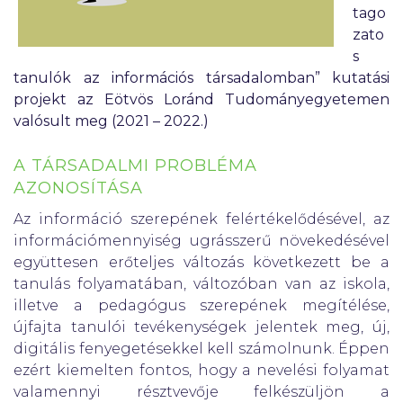
tago
zato
s
tanulók az információs társadalomban” kutatási
projekt az Eötvös Loránd Tudományegyetemen
valósult meg (2021 – 2022.)
A TÁRSADALMI PROBLÉMA
AZONOSÍTÁSA
Az információ szerepének felértékelődésével, az
információmennyiség ugrásszerű növekedésével
együttesen erőteljes változás következett be a
tanulás folyamatában, változóban van az iskola,
illetve a pedagógus szerepének megítélése,
újfajta tanulói tevékenységek jelentek meg, új,
digitális fenyegetésekkel kell számolnunk. Éppen
ezért kiemelten fontos, hogy a nevelési folyamat
valamennyi résztvevője felkészüljön a