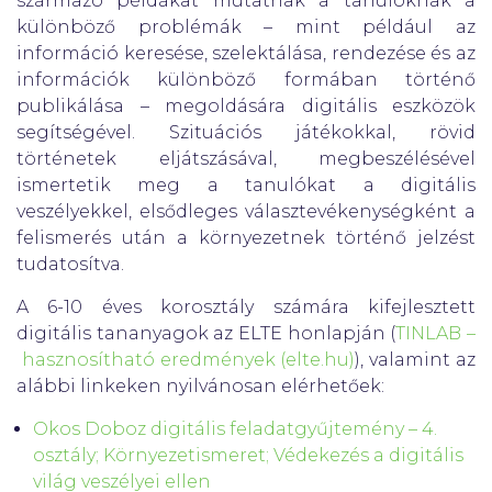
származó példákat mutatnak a tanulóknak a
különböző problémák – mint például az
információ keresése, szelektálása, rendezése és az
információk különböző formában történő
publikálása – megoldására digitális eszközök
segítségével. Szituációs játékokkal, rövid
történetek eljátszásával, megbeszélésével
ismertetik meg a tanulókat a digitális
veszélyekkel, elsődleges választevékenységként a
felismerés után a környezetnek történő jelzést
tudatosítva.
A 6-10 éves korosztály számára kifejlesztett
digitális tananyagok az ELTE honlapján (
TINLAB –
hasznosítható eredmények (elte.hu)
), valamint az
alábbi linkeken nyilvánosan elérhetőek:
Okos Doboz digitális feladatgyűjtemény – 4.
osztály; Környezetismeret; Védekezés a digitális
világ veszélyei ellen