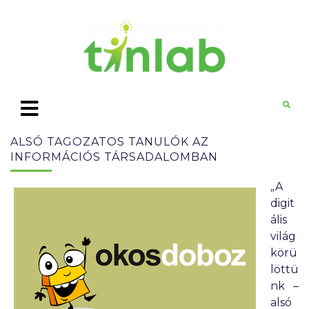
ALSÓ TAGOZATOS TANULÓK AZ
INFORMÁCIÓS TÁRSADALOMBAN
„A
digit
ális
világ
körü
löttü
nk –
alsó