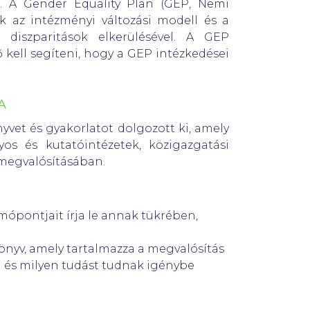
i. A Gender Equality Plan (GEP, Nemi
ek az intézményi változási modell és a
ó diszparitások elkerülésével. A GEP
kell segíteni, hogy a GEP intézkedései
A
nyvet és gyakorlatot dolgozott ki, amely
s és kutatóintézetek, közigazgatási
megvalósításában.
omópontjait írja le annak tükrében,
ikönyv, amely tartalmazza a megvalósítás
on és milyen tudást tudnak igénybe