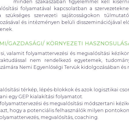
minden szakaszában figyelemmel kell kísérn
alósítási folyamatával kapcsolatban a szervezetekn
 a szükséges szervezeti sajátosságokon túlmutat
ásával és intézményen belüli disszeminációjával elő 
jenek.
MI/GAZDASÁGI/ KÖRNYEZETI HASZNOSULÁS
rási, valamit folyamattervezési és megvalósítási kézikö
szaktudással nem rendelkező egyetemek, tudományo
 számára Nemi Egyenlőségi Tervük kidolgozásában és 
valósítási térkép, lépés-blokkok és azok logisztikai cs
tani egy GEP kialakítási folyamatot.
nt folyamattervezési és megvalósítási módszertani kéz
nt azt, hogy a potenciális felhasználók milyen pontok
, folyamattervezés, megvalósítás, coaching.