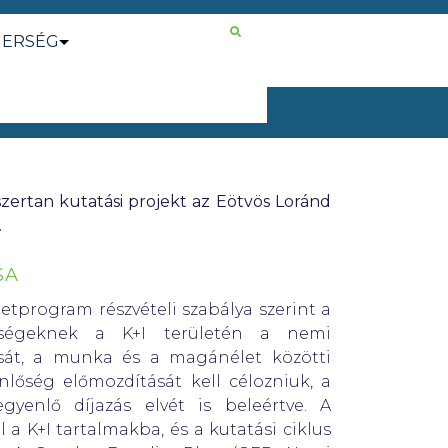
NERSÉG
rtan kutatási projekt az Eötvös Loránd
.
SA
tprogram részvételi szabálya szerint a
ységeknek a K+I területén a nemi
ását, a munka és a magánélet közötti
lőség előmozdítását kell célozniuk, a
yenlő díjazás elvét is beleértve. A
a K+I tartalmakba, és a kutatási ciklus