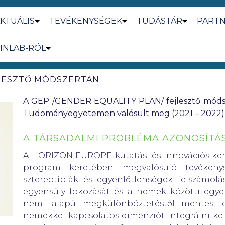
KTUÁLIS
TEVÉKENYSÉGEK
TUDÁSTÁR
PART
INLAB-RÓL
JLESZTŐ MÓDSZERTAN
A GEP /GENDER EQUALITY PLAN/ fejlesztő módsze
Tudományegyetemen valósult meg (2021 – 2022)
A TÁRSADALMI PROBLÉMA AZONOSÍTÁ
A HORIZON EUROPE kutatási és innovációs kere
program keretében megvalósuló tevéken
sztereotípiák és egyenlőtlenségek felszámol
egyensúly fokozását és a nemek közötti egyen
nemi alapú megkülönböztetéstől mentes, eg
nemekkel kapcsolatos dimenziót integrálni kell 