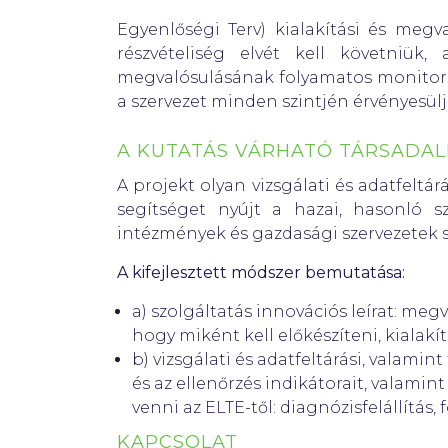
Egyenlőségi Terv) kialakítási és megv
részvételiség elvét kell követniük,
megvalósulásának folyamatos monitoroz
a szervezet minden szintjén érvényesül
A KUTATÁS VÁRHATÓ TÁRSADAL
A projekt olyan vizsgálati és adatfeltá
segítséget nyújt a hazai, hasonló 
intézmények és gazdasági szervezetek
A kifejlesztett módszer bemutatása:
a) szolgáltatás innovációs leírat: meg
hogy miként kell előkészíteni, kialakí
b) vizsgálati és adatfeltárási, valami
és az ellenőrzés indikátorait, valami
venni az ELTE-től: diagnózisfelállítás
KAPCSOLAT