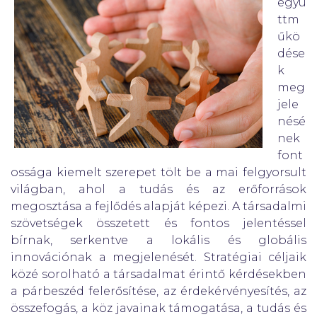
együ
ttm
űkö
dése
k
meg
jele
nésé
nek
font
ossága kiemelt szerepet tölt be a mai felgyorsult
világban, ahol a tudás és az erőforrások
megosztása a fejlődés alapját képezi. A társadalmi
szövetségek összetett és fontos jelentéssel
bírnak, serkentve a lokális és globális
innovációnak a megjelenését. Stratégiai céljaik
közé sorolható a társadalmat érintő kérdésekben
a párbeszéd felerősítése, az érdekérvényesítés, az
összefogás, a köz javainak támogatása, a tudás és