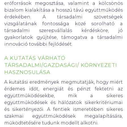
erőforrások megosztása, valamint a kölcsönös
bizalom kialakítása a hosszú távú együttműködés
érdekében. A társadalmi szövetségek
vizsgálatának fontossága közé sorolható a
társadalmi szerepvállalás kérdésköre, jó
gyakorlatok gyűjtése, támogatva a társadalmi
innováció további fejlődését.
A KUTATÁS VÁRHATÓ
TÁRSADALMI/GAZDASÁGI/ KÖRNYEZETI
HASZNOSULÁSA
A kutatási eredmények megmutatják, hogy miért
érdemes időt, energiát és pénzt fektetni az
együttműködésekbe, mik a sikeres
együttműködések és hálózatok sikerkritériumai
és sikertényezői. A fentiek ismeretében sikeres
szakmai együttműködések megalapítására,
működtetésére tudunk modellt alkotni.