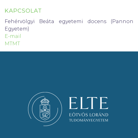
KAPCSOLAT
Fehérvölgyi Beáta egyetemi docens (Pannon
Egyetem)
E-mail
MTMT