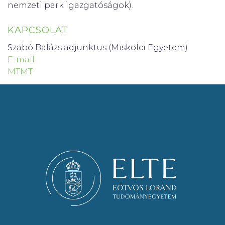
nemzeti park igazgatóságok).
KAPCSOLAT
Szabó Balázs adjunktus (Miskolci Egyetem)
E-mail
MTMT