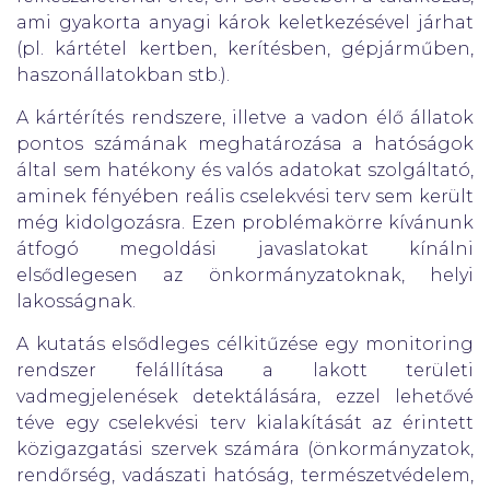
ami gyakorta anyagi károk keletkezésével járhat
(pl. kártétel kertben, kerítésben, gépjárműben,
haszonállatokban stb.).
A kártérítés rendszere, illetve a vadon élő állatok
pontos számának meghatározása a hatóságok
által sem hatékony és valós adatokat szolgáltató,
aminek fényében reális cselekvési terv sem került
még kidolgozásra. Ezen problémakörre kívánunk
átfogó megoldási javaslatokat kínálni
elsődlegesen az önkormányzatoknak, helyi
lakosságnak.
A kutatás elsődleges célkitűzése egy monitoring
rendszer felállítása a lakott területi
vadmegjelenések detektálására, ezzel lehetővé
téve egy cselekvési terv kialakítását az érintett
közigazgatási szervek számára (önkormányzatok,
rendőrség, vadászati hatóság, természetvédelem,