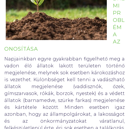
MI
PR
OBL
ÉM
A
AZ
ONOSÍTÁSA
Napjainkban egyre gyakrabban figyelhető meg a
vadon élő állatok lakott területen történő
megjelenése, melynek sok esetben károkozáshoz
is vezethet. Különbséget kell tenni a vadászható
állatok megjelenése (vaddisznók, őzek,
gímszarvasok, rókák, borzok, nyestek) és a védett
állatok (barnamedve, szürke farkas) megjelenése
és kártétele között. Minden esetben igaz
azonban, hogy az állampolgárokat, a lakosságot
és az önkormányzatokat váratlanul,
felkészületlenül érte, éri sok esetben a találkozás,