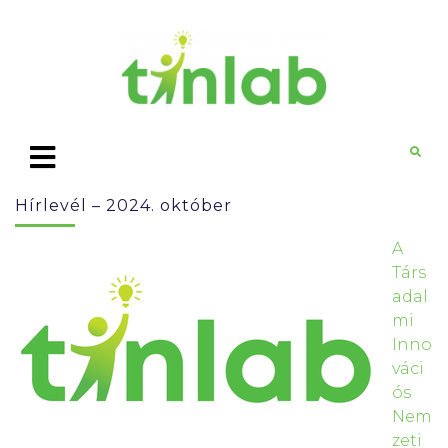
Hírlevél – 2024. október
A
Társ
adal
mi
Inno
váci
ós
Nem
zeti