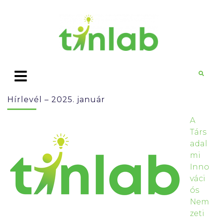
Hírlevél – 2025. január
A
Társ
adal
mi
Inno
váci
ós
Nem
zeti