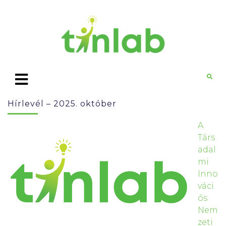
Hírlevél – 2025. október
A
Társ
adal
mi
Inno
váci
ós
Nem
zeti