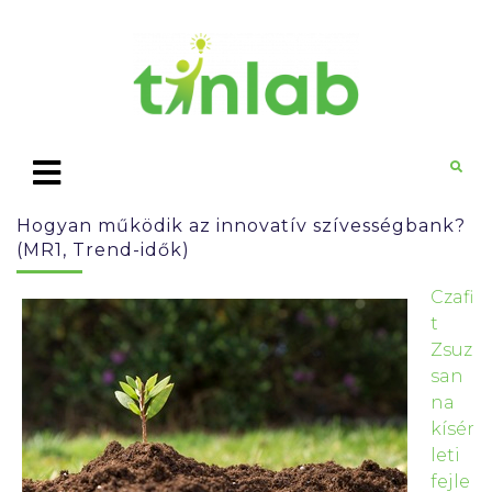
Hogyan működik az innovatív szívességbank?
(MR1, Trend-idők)
Czafi
t
Zsuz
san
na
kísér
leti
fejle