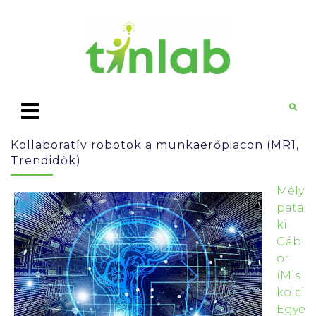
Kollaboratív robotok a munkaerőpiacon (MR1,
Trendidők)
Mély
pata
ki
Gáb
or
(Mis
kolci
Egye