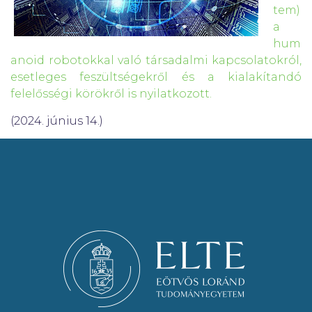
tem)
a
hum
anoid robotokkal való társadalmi kapcsolatokról,
esetleges feszültségekről és a kialakítandó
felelősségi körökről is nyilatkozott.
(2024. június 14.)