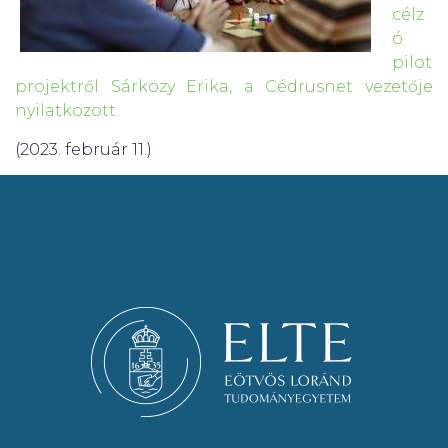
célz
ó
pilot
projektről Sárközy Erika, a Cédrusnet vezetője
nyilatkozott.
(2023. február 11.)