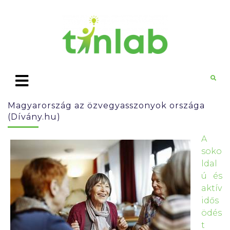
Magyarország az özvegyasszonyok országa
(Dívány.hu)
A
soko
ldal
ú és
aktív
idős
ödés
t