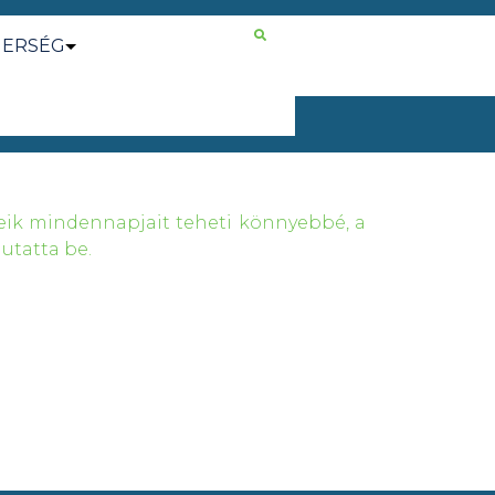
NERSÉG
leik mindennapjait teheti könnyebbé, a
utatta be.