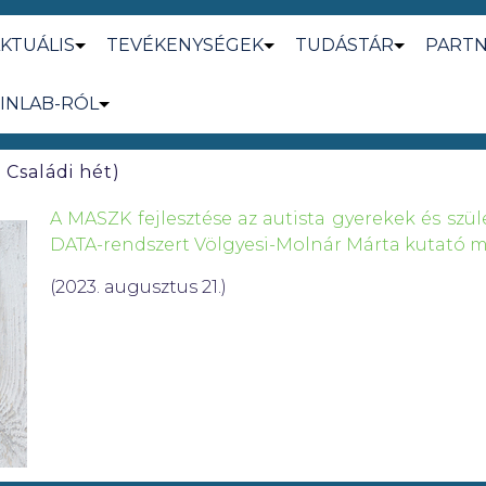
KTUÁLIS
TEVÉKENYSÉGEK
TUDÁSTÁR
PART
INLAB-RÓL
Családi hét)
A MASZK fejlesztése az autista gyerekek és szü
DATA-rendszert Völgyesi-Molnár Márta kutató m
(2023. augusztus 21.)