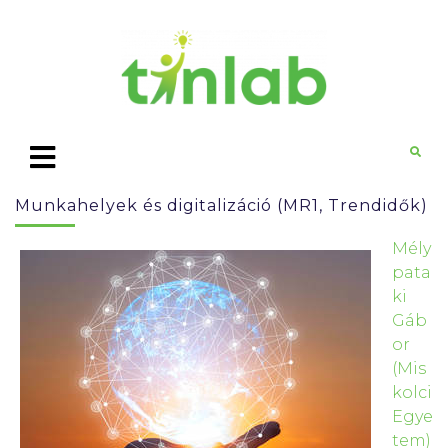
Munkahelyek és digitalizáció (MR1, Trendidők)
Mély
pata
ki
Gáb
or
(Mis
kolci
Egye
tem)