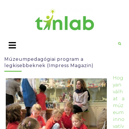
Múzeumpedagógiai program a
legkisebbeknek (Impress Magazin)
Hog
yan
válh
at a
múz
eum
inno
vatív