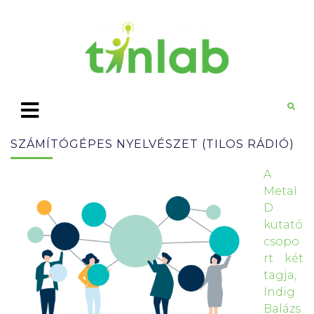
SZÁMÍTÓGÉPES NYELVÉSZET (TILOS RÁDIÓ)
A
MetaI
D
kutató
csopo
rt két
tagja,
Indig
Balázs