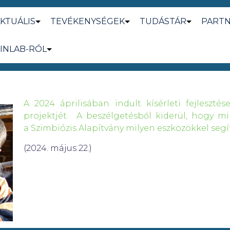
KTUÁLIS
TEVÉKENYSÉGEK
TUDÁSTÁR
PART
INLAB-RÓL
A 2024 áprilisában indult kísérleti fejleszt
projektjét. A beszélgetésből kiderül, hogy mik
a Szimbiózis Alapítvány milyen eszközökkel segí
(2024. május 22.)