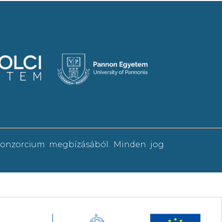
 konzorcium megbízásából. Minden jog