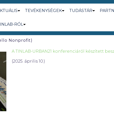
KTUÁLIS
TEVÉKENYSÉGEK
TUDÁSTÁR
PART
INLAB-RÓL
ello Nonprofit)
A TINLAB-URBAN21 konferenciáról készített besz
(2025. április 10.)