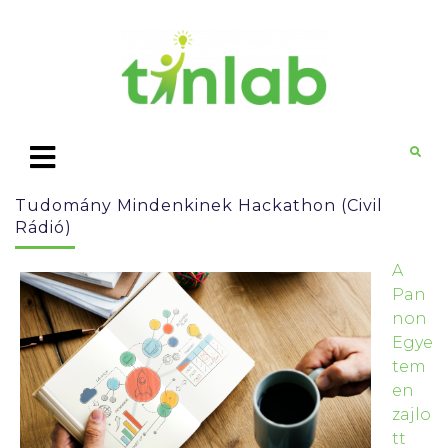
Tudomány Mindenkinek Hackathon (Civil
Rádió)
A
Pan
non
Egye
tem
en
zajlo
tt