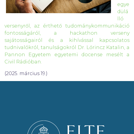
egye
dülá
lló
versenyről, az érthető tudománykommunikáció
fontosságáról, a hackathon verseny
sajátosságairól és a kihívással kapcsolatos
tudnivalókról, tanulságokról Dr. Lőrincz Katalin, a
Pannon Egyetem egyetemi docense mesélt a
Civil Rádióban.
(2025. március 19.)