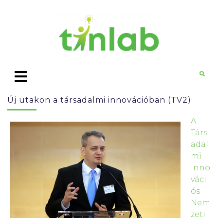
Új utakon a társadalmi innovációban (TV2)
A
Társ
adal
mi
Inno
váci
ós
Nem
zeti