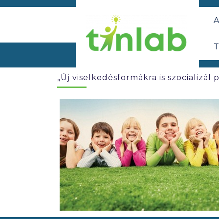
A
T
„Új viselkedésformákra is szocializál