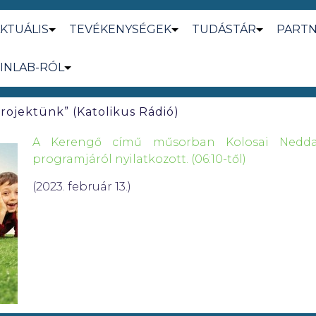
KTUÁLIS
TEVÉKENYSÉGEK
TUDÁSTÁR
PART
INLAB-RÓL
 projektünk” (Katolikus Rádió)
A Kerengő című műsorban Kolosai Nedd
programjáról nyilatkozott. (06:10-től)
(2023. február 13.)