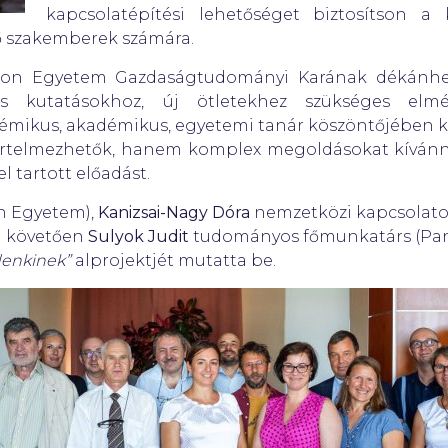
kapcsolatépítési lehetőséget biztosítson a
ző szakemberek számára.
n Egyetem Gazdaságtudományi Karának dékánhely
s kutatásokhoz, új ötletekhez szükséges elmél
émikus, akadémikus, egyetemi tanár köszöntőjében 
telmezhetők, hanem komplex megoldásokat kívánna
 tartott előadást.
n Egyetem),
Kanizsai-Nagy Dóra
nemzetközi kapcsolatok
t követően
Sulyok Judit
tudományos főmunkatárs (Pan
enkinek”
alprojektjét mutatta be.