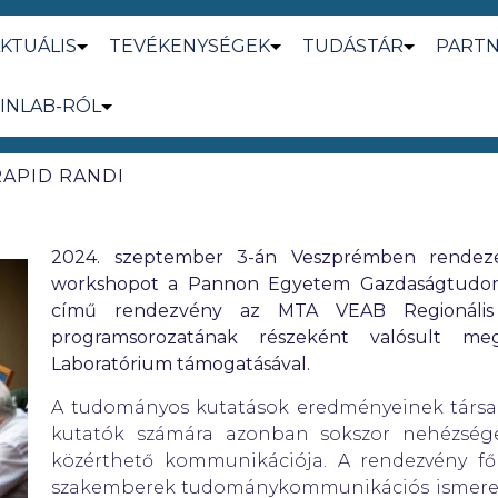
KTUÁLIS
TEVÉKENYSÉGEK
TUDÁSTÁR
PART
INLAB-RÓL
RAPID RANDI
2024. szeptember 3-án Veszprémben rendezet
workshopot a Pannon Egyetem Gazdaságtudom
című rendezvény az
MTA VEAB Regionális 
programsorozatának részeként valósult me
Laboratórium támogatásával.
A tudományos kutatások eredményeinek társad
kutatók számára azonban sokszor nehézsége
közérthető kommunikációja. A rendezvény fő 
szakemberek tudománykommunikációs ismereteit