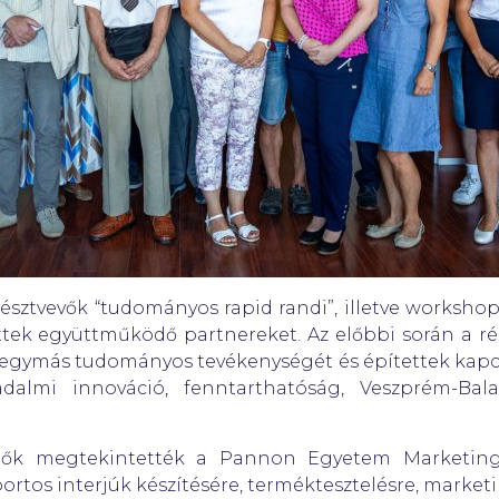
észtvevők “tudományos rapid randi”, illetve worksho
tek együttműködő partnereket. Az előbbi során a rész
 egymás tudományos tevékenységét és építettek kapcs
ársadalmi innováció, fenntarthatóság, Veszprém-
dők megtekintették a Pannon Egyetem Marketing 
ortos interjúk készítésére, terméktesztelésre, market