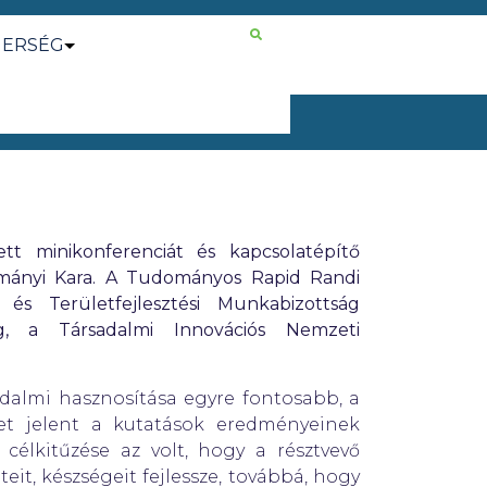
NERSÉG
t minikonferenciát és kapcsolatépítő
ányi Kara. A Tudományos Rapid Randi
és Területfejlesztési Munkabizottság
g, a Társadalmi Innovációs Nemzeti
almi hasznosítása egyre fontosabb, a
t jelent a kutatások eredményeinek
célkitűzése az volt, hogy a résztvevő
, készségeit fejlessze, továbbá, hogy