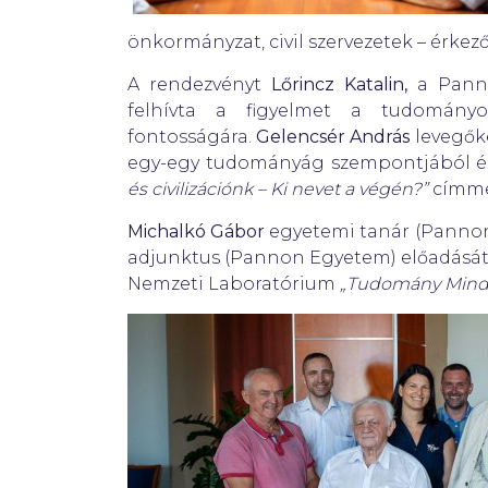
önkormányzat, civil szervezetek – érke
A rendezvényt
Lőrincz Katalin,
a Panno
felhívta a figyelmet a tudományo
fontosságára.
Gelencsér András
levegők
egy-egy tudományág szempontjából ér
és civilizációnk – Ki nevet a végén?”
címmel
Michalkó Gábor
egyetemi tanár (Panno
adjunktus (Pannon Egyetem) előadásá
Nemzeti Laboratórium
„Tudomány Mind