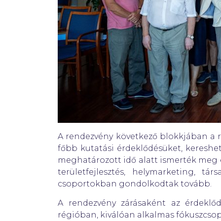
A rendezvény következő blokkjában a r
főbb kutatási érdeklődésüket, kereshet
meghatározott idő alatt ismerték meg
területfejlesztés, helymarketing, t
csoportokban gondolkodtak tovább.
A rendezvény zárásaként az érdeklő
régióban, kiválóan alkalmas fókuszcsop