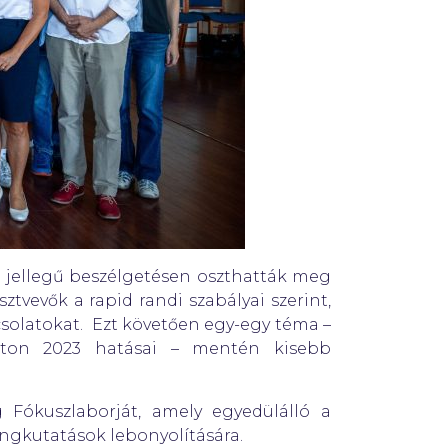
p jellegű beszélgetésen oszthatták meg
tvevők a rapid randi szabályai szerint,
olatokat. Ezt követően egy-egy téma –
Balaton 2023 hatásai – mentén kisebb
Fókuszlaborját, amely egyedülálló a
ingkutatások lebonyolítására.