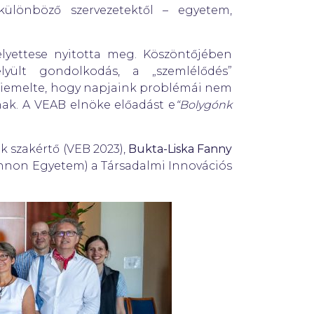
 különböző szervezetektől – egyetem,
ettese nyitotta meg. Köszöntőjében
yült gondolkodás, a „szemlélődés”
kiemelte, hogy napjaink problémái nem
k. A VEAB elnöke előadást e
“Bolygónk
 szakértő (VEB 2023),
Bukta-Liska Fanny
non Egyetem) a Társadalmi Innovációs