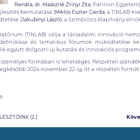
Renáta
,
dr. Maászné Zrínyi Zita
, Pannon Egyetem
fejlesztés bemutatása (
Miklós Eszter Gerda
, a TINLAB kísé
dtetése (
Jakubinyi László
, a Szimbiózis Alapítvány elnö
atórium (TINLAB) célja a társadalmi innováció nemzet
definiálása és tematikus fórumok működtetése ker
ik együtt dolgozni új kutatási és innovációs program
 személyes formában is lehetséges. Részvételi szándék
legkésőbb 2024.november 22-ig, itt a részvételi formát 
a.
ESZTŐINK (2.)
Köve