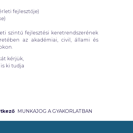
)
rleti fejlesztője)
ke)
i szintű fejlesztési keretrendszerének
etében az akadémiai, civil, állami és
okon.
át kérjük,
is ki tudja
tkező
MUNKAJOG A GYAKORLATBAN