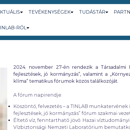
KTUÁLIS
TEVÉKENYSÉGEK
TUDÁSTÁR
PART
INLAB-RÓL
2024. november 27-én rendezik a Társadalmi 
fejlesztések, jó kormányzás”, valamint a „Körny
klíma” tematikus fórumok közös találkozóját.
A fórum napirendje:
Köszöntő, felvezetés – a TINLAB munkatervének 
fejlesztések, jó kormányzás” fórum szakmai veze
Éltető víz, fenntartható jövő: Hazai víztudomány
Vízbiztonsági Nemzeti Laboratórium bemutatko