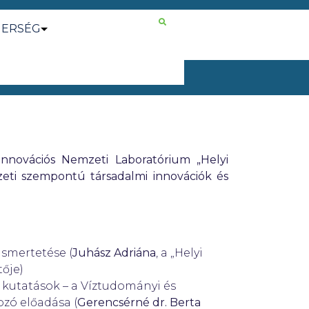
NERSÉG
Innovációs Nemzeti Laboratórium
„Helyi
ezeti szempontú társadalmi innovációk és
ismertetése (
Juhász Adriána
, a „Helyi
tője)
i kutatások – a Víztudományi és
zó előadása (
Gerencsérné dr. Berta