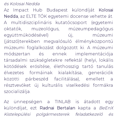
és Kolosai Nedda
Az Impact Hub Budapest különdíját
Kolosai
Nedda
, az ELTE TÓK egyetemi docense vehette át.
A multidiszciplináris kutatócsoport (egyetemi
oktatók, muzeológus, múzeumpedagógus
együttműködésével) új, múzeumi
(játszó)terekben megvalósuló élményközpontú
múzeumi foglalkozást dolgozott ki. A múzeumi
módszertan és ennek implementációja
társadalmi szükségletekre reflektál (helyi, lokális
kötődések erősítése, élethosszig tartó tanulás
élvezetes formáinak kialakítása, generációk
közötti párbeszéd facilitálása), emellett a
résztvevőket új kulturális viselkedési formákra
szocializálja.
Az ünnepségen a TINLAB is átadott egy
különdíjat, ezt
Radnai Bertalan
kapta a
BeEnX
Kistelepülési polgármesterek feladatkezelő és