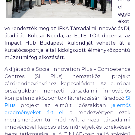
el
egyb
eköt
ve rendezték meg az IFKA Társadalmi Innovációs Díj
átadóját. Kolosai Nedda, az ELTE TÓK docense az
Impact Hub Budapest különdíját vehette át a
kutatócsoportja által kidolgozott élményközpontú
múzeumi foglalkozásért.
A díjátadó a Social Innovation Plus – Competence
Centres (SI Plus) nemzetközi projekt
zárórendezvényéhez kapcsolódott. Az európaI
országokban nemzeti társadalmi innovációs
kompetenciaközpontok létrehozásán fáradozó
SI
Plus
projekt az elmúlt időszakban
jelentős
eredményeket ért el
, a rendezvényen ezek
megismerésén túl mód nyílt a hazai társadalmi
innovációval kapcsolatos műhelyek és törekvések
bemutatkozására is. A TINLAB-ban zajló sokrétű