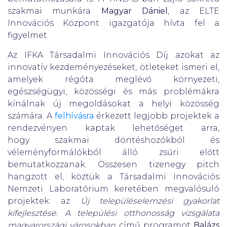
szakmai munkára
Magyar Dániel
, az ELTE
Innovációs Központ igazgatója hívta fel a
figyelmet.
Az IFKA Társadalmi Innovációs Díj azokat az
innovatív kezdeményezéseket, ötleteket ismeri el,
amelyek régóta meglévő környezeti,
egészségügyi, közösségi és más problémákra
kínálnak új megoldásokat a helyi közösség
számára. A
felhívásra
érkezett legjobb projektek a
rendezvényen kaptak lehetőséget arra,
hogy szakmai döntéshozókból és
véleményformálókból álló zsűri előtt
bemutatkozzanak. Összesen tizenegy pitch
hangzott el, köztük a Társadalmi Innovációs
Nemzeti Laboratórium keretében megvalósuló
projektek: az
Új településelemzési gyakorlat
kifejlesztése. A települési otthonosság vizsgálata
magyarországi városokban
című programot
Balázs