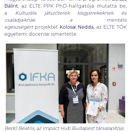
Bálint
, az ELTE PPK PhD-hallgatója mutatta be,
a
Kulturális játszóterek kisgyerekeknek és
családjaiknak a mentális
egészségért
projektet
Kolosai Nedda
, az ELTE TÓK
egyetemi docense ismertette.
Bedő Beatrix, az Impact Hub Budapest társalapítója