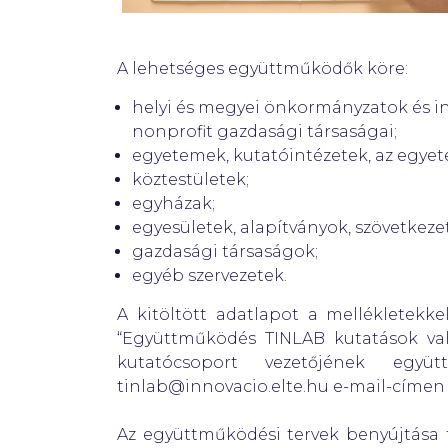
A lehetséges együttműködők köre:
helyi és megyei önkormányzatok és in
nonprofit gazdasági társaságai;
egyetemek, kutatóintézetek, az egyet
köztestületek;
egyházak;
egyesületek, alapítványok, szövetkeze
gazdasági társaságok;
egyéb szervezetek.
A kitöltött adatlapot a mellékletekk
“Együttműködés TINLAB kutatások val
kutatócsoport vezetőjének együt
tinlab@innovacio.elte.hu e-mail-címen
Az együttműködési tervek benyújtása fo