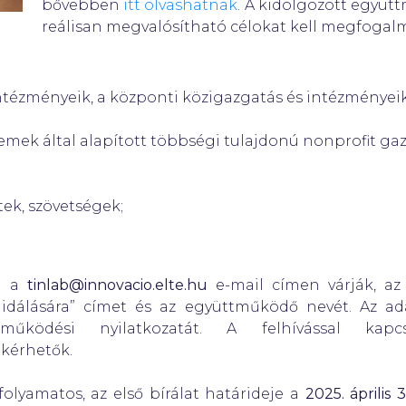
bővebben
itt olvashatnak
. A kidolgozott együt
reálisan megvalósítható célokat kell megfogal
tézményeik, a központi közigazgatás és intézményeik
emek által alapított többségi tulajdonú nonprofit ga
tek, szövetségek;
el a
tinlab@innovacio.elte.hu
e-mail címen várják, az 
idálására” címet és az együttműködő nevét. Az ad
tműködési nyilatkozatát. A felhívással ka
 kérhetők.
lyamatos, az első bírálat határideje a
2025. április 