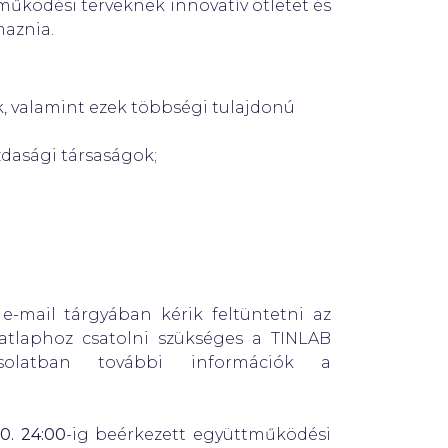
tműködési terveknek innovatív ötletet és
maznia.
, valamint ezek többségi tulajdonú
zdasági társaságok;
e-mail tárgyában kérik feltüntetni az
atlaphoz csatolni szükséges a TINLAB
pcsolatban további információk a
30. 24:00
-ig beérkezett együttműködési