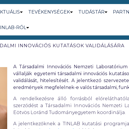
KTUÁLIS
TEVÉKENYSÉGEK
TUDÁSTÁR
PART
INLAB-RÓL
DALMI INNOVÁCIÓS KUTATÁSOK VALIDÁLÁSÁRA
A Társadalmi Innovációs Nemzeti Laboratórium
vállalják egyetemi társadalmi innovációs kutatá
validálását, hitelesítését. A jelentkező szerveze
eredmények megfelelnek-e valós társadalmi, fun
A rendelkezésre álló forrásból előrelátható
szerződést a Társadalmi Innovációs Nemzeti 
Eötvös Loránd Tudományegyetem koordinálja.
A jelentkezőknek a TINLAB kutatási programja