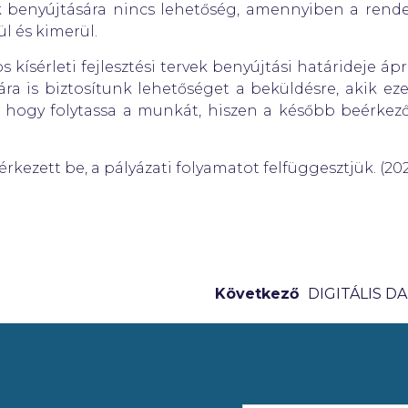
k benyújtására nincs lehetőség, amennyiben a rendelk
l és kimerül.
s kísérleti fejlesztési tervek benyújtási határideje ápr
mára is biztosítunk lehetőséget a beküldésre, akik e
, hogy folytassa a munkát, hiszen a később beérkező
rkezett be, a pályázati folyamatot felfüggesztjük. (2025.
Következő
DIGITÁLIS 