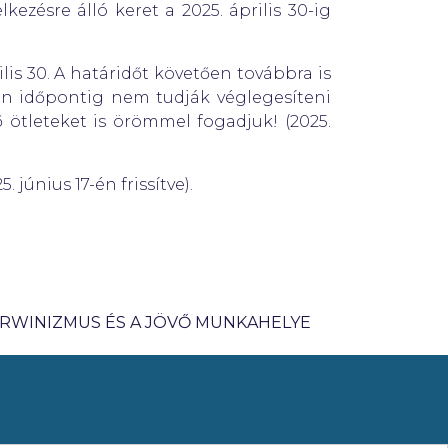
ezésre álló keret a 2025. április 30-ig
ilis 30. A határidőt követően továbbra is
zen időpontig nem tudják véglegesíteni
 ötleteket is örömmel fogadjuk! (2025.
 június 17-én frissítve).
DARWINIZMUS ÉS A JÖVŐ MUNKAHELYE