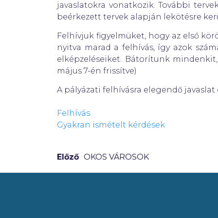
javaslatokra vonatkozik. További terve
beérkezett tervek alapján lekötésre kerü
Felhívjuk figyelmüket, hogy az első körö
nyitva marad a felhívás, így azok szá
elképzeléseiket. Bátorítunk mindenkit
május 7-én frissítve)
A pályázati felhívásra elegendő javaslat é
Felhívás
Gyakran ismételt kérdések
Előző
OKOS VÁROSOK