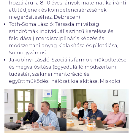
hozzájárul a 8-10 éves lányok matematika iránti
attitűdjének és kompetenciaérzésének
megerősítéséhez, Debrecen)
Tóth-Soma László: Társadalmi válság
szindrómák individuális szintű kezelése és
feloldása (Interdiszciplináris képzés és
módszertani anyag kialakítása és pilotálása,
Somogyvámos)
Jakubinyi László: Szociális farmok működtetése
és megvalósítása (Egyedülálló módszertani
tudástár, szakmai mentoráció és
együttműködési hálózat kialakítása, Miskolc)