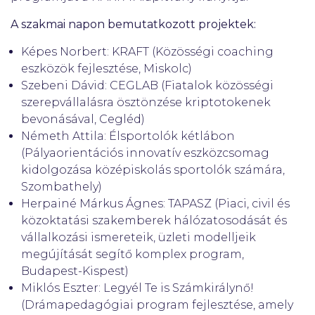
A szakmai napon bemutatkozott projektek:
Képes Norbert: KRAFT (Közösségi coaching
eszközök fejlesztése, Miskolc)
Szebeni Dávid: CEGLAB (Fiatalok közösségi
szerepvállalásra ösztönzése kriptotokenek
bevonásával, Cegléd)
Németh Attila: Élsportolók kétlábon
(Pályaorientációs innovatív eszközcsomag
kidolgozása középiskolás sportolók számára,
Szombathely)
Herpainé Márkus Ágnes: TAPASZ (Piaci, civil és
közoktatási szakemberek hálózatosodását és
vállalkozási ismereteik, üzleti modelljeik
megújítását segítő komplex program,
Budapest-Kispest)
Miklós Eszter: Legyél Te is Számkirálynő!
(Drámapedagógiai program fejlesztése, amely