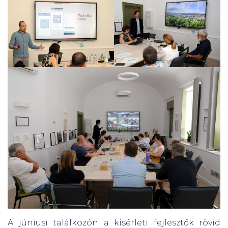
A júniusi találkozón a kísérleti fejlesztők rövid