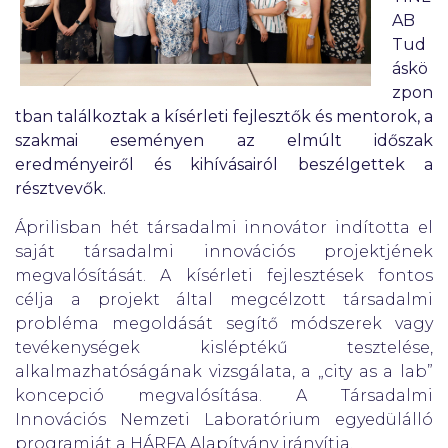
AB
Tud
áskö
zpon
tban találkoztak a kísérleti fejlesztők és mentorok, a
szakmai eseményen az elmúlt időszak
eredményeiről és kihívásairól beszélgettek a
résztvevők.
Áprilisban hét társadalmi innovátor indította el
saját társadalmi innovációs projektjének
megvalósítását. A kísérleti fejlesztések fontos
célja a projekt által megcélzott társadalmi
probléma megoldását segítő módszerek vagy
tevékenységek kisléptékű tesztelése,
alkalmazhatóságának vizsgálata, a „city as a lab”
koncepció megvalósítása. A Társadalmi
Innovációs Nemzeti Laboratórium egyedülálló
programját a HÁRFA Alapítvány irányítja.