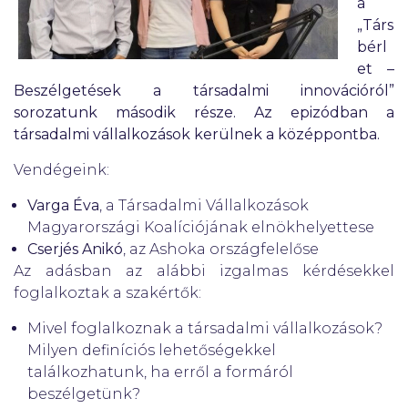
a
„Társ
bérl
et –
Beszélgetések a társadalmi innovációról”
sorozatunk második része. Az epizódban a
társadalmi vállalkozások kerülnek a középpontba.
Vendégeink:
Varga Éva
, a Társadalmi Vállalkozások
Magyarországi Koalíciójának elnökhelyettese
Cserjés Anikó
, az Ashoka országfelelőse
Az adásban az alábbi izgalmas kérdésekkel
foglalkoztak a szakértők:
Mivel foglalkoznak a társadalmi vállalkozások?
Milyen definíciós lehetőségekkel
találkozhatunk, ha erről a formáról
beszélgetünk?