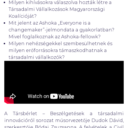
Milyen kihívásokra válaszolva hozták létre a
Társadalmi Vállalkozások Magyarországi
Koalícióját?
Mit jelent az Ashoka „Everyone is a
changemaker”-jelmondata a gyakorlatban?
Mivel foglalkoznak az Ashoka-fellowk?
Milyen nehézségekkel szembesülhetnek és
milyen erőforrásokra támaszkodhatnak a
társadalmi vállalkozók?
A Társbérlet – Beszélgetések a társadalmi
innovációról sorozat műsorvezetője Dudok Dávid,
szerkesztője Bódai Zsuzsanna. A felvételek a Civil