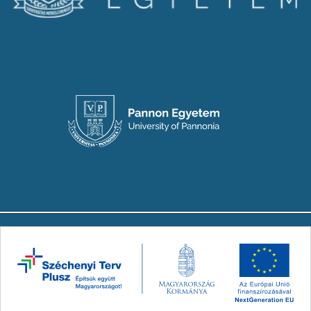
Copyright © 2024-2026 Készült a Társadalmi
Innovációs Nemzeti Laboratórium (TINLAB)
konzorcium megbízásából. Minden jog
fenntartva.