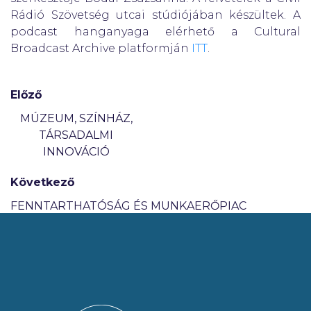
Rádió Szövetség utcai stúdiójában készültek. A
podcast hanganyaga elérhető a Cultural
Broadcast Archive platformján
ITT
.
Előző
MÚZEUM, SZÍNHÁZ,
TÁRSADALMI
INNOVÁCIÓ
Következő
FENNTARTHATÓSÁG ÉS MUNKAERŐPIAC