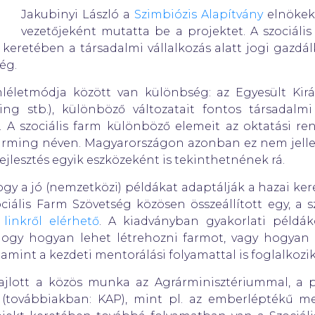
Jakubinyi László a
Szimbiózis Alapítvány
elnökeké
vezetőjeként mutatta be a projektet. A szociáli
jekt keretében a társadalmi vállalkozás alatt jogi gazd
ég.
életmódja között van különbség: az Egyesült Kir
ng stb.), különböző változatait fontos társadalmi
ó). A szociális farm különböző elemeit az oktatási re
l Farming néven. Magyarországon azonban ez nem jell
jlesztés egyik eszközeként is tekinthetnének rá.
hogy a jó (nemzetközi) példákat adaptálják a hazai ke
ciális Farm Szövetség közösen összeállított egy, a s
a
linkről elérhető
. A kiadványban gyakorlati példá
 hogy hogyan lehet létrehozni farmot, vagy hogyan
amint a kezdeti mentorálási folyamattal is foglalkozik
ajlott a közös munka az Agrárminisztériummal, a 
a (továbbiakban: KAP), mint pl. az emberléptékű 