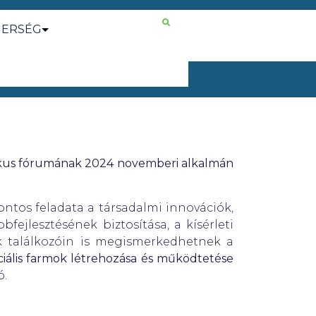
NERSÉG
tikus fórumának 2024 novemberi alkalmán
ntos feladata a társadalmi innovációk,
fejlesztésének biztosítása, a kísérleti
k találkozóin is megismerkedhetnek a
ciális farmok létrehozása és működtetése
ó.