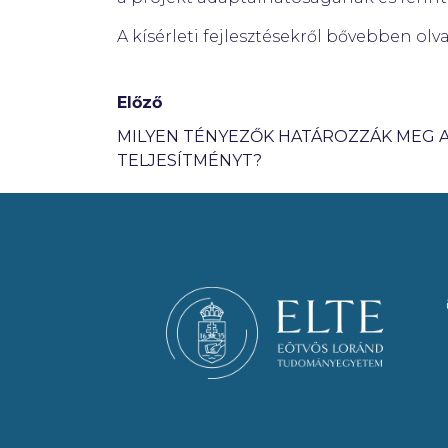
A kísérleti fejlesztésekről bővebben ol
Előző
MILYEN TÉNYEZŐK HATÁROZZÁK MEG A
TELJESÍTMÉNYT?