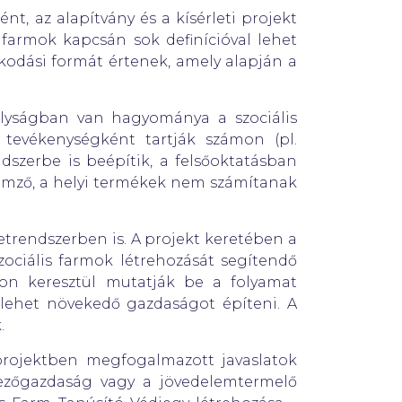
nt, az alapítvány és a kísérleti projekt
s farmok kapcsán sok definícióval lehet
álkodási formát értenek, amely alapján a
ályságban van hagyománya a szociális
 tevékenységként tartják számon (pl.
ndszerbe is beépítik, a felsőoktatásban
emző, a helyi termékek nem számítanak
retrendszerben is. A projekt keretében a
zociális farmok létrehozását segítendő
kon keresztül mutatják be a folyamat
 lehet növekedő gazdaságot építeni. A
.
projektben megfogalmazott javaslatok
mezőgazdaság vagy a jövedelemtermelő