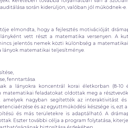
rojekt keretében továbbá folyamatban van a Szociáli
auditálása során kiderüljön, valóban jól működnek-e. A
esztője elmondta, hogy a fejlesztés motivációját drá
li lányként vett részt a matematika versenyen. A k
 nincs jelentős nemek közti különbség a matematikai
a lányok matematikai teljesítménye.
ítése,
se, fenntartása.
ak a lányokra koncentrál korai életkorban (8-10
m matematikai feladatokat oldottak meg a résztvevő
t, amelyek nagyban segítették az interaktivitást é
nciaérzése és az együttműködési készsége is, ezt a v
pítésű és más területekre is adaptálható. A dráma
tak. Eszter további célja a program folytatása, kiterj
arthatóságának biztosítása érdekében.