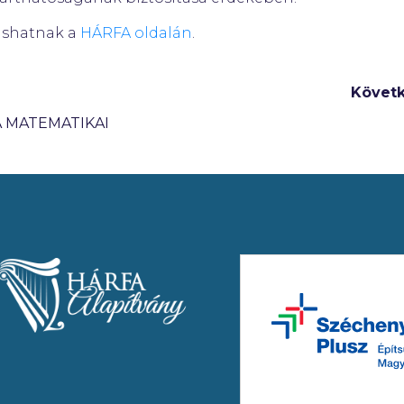
vashatnak a
HÁRFA oldalán
.
Követ
 MATEMATIKAI