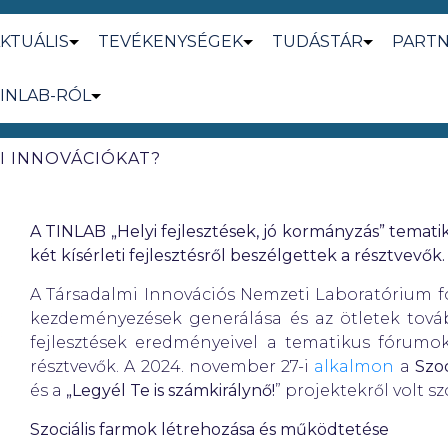
KTUÁLIS
TEVÉKENYSÉGEK
TUDÁSTÁR
PART
INLAB-RÓL
I INNOVÁCIÓKAT?
A TINLAB „Helyi fejlesztések, jó kormányzás” tema
két kísérleti fejlesztésről beszélgettek a résztvevők.
A Társadalmi Innovációs Nemzeti Laboratórium fo
kezdeményezések generálása és az ötletek tovább
fejlesztések eredményeivel a tematikus fórumo
résztvevők. A 2024. november 27-i
alkalmon
a
Szo
és a
„Legyél Te is számkirálynő!
” projektekről volt sz
Szociális farmok létrehozása és működtetése