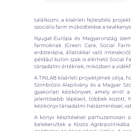
találkozni, a kísérleti fejlesztési pro
szociális farm működtetése a tevékenys
Nyugat-Európa és Magyarország szeml
farmoknak (Green Care, Social Farmi
erdőterápia, állatokkal való interakci
például külön szak is elérhető Socia
társadalmi értéknek, miközben a vidékfe
A TINLAB kísérleti projektjének célja, 
Szimbiózis Alapítvány és a Magyar Szo
gyakorlati kézikönyvet, amely erről 
jelentősebb lépéseit, többek között,
kézikönyv társadalmi hatásméréssel, val
A könyv készítésével párhuzamosan z
belekerültek a Közös Agrárpolitikáb