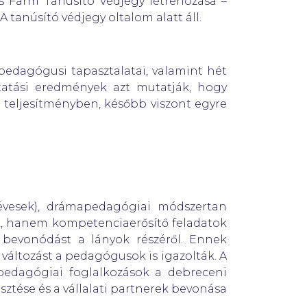
s Farm Tanúsító Védjegy létrehozása –
 tanúsító védjegy oltalom alatt áll.
mapedagógusi tapasztalatai, valamint hét
utatási eredmények azt mutatják, hogy
 teljesítményben, később viszont egyre
 évesek), drámapedagógiai módszertan
k, hanem kompetenciaerősítő feladatok
s bevonódást a lányok részéről. Ennek
áltozást a pedagógusok is igazolták. A
pedagógiai foglalkozások a debreceni
esztése és a vállalati partnerek bevonása