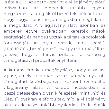
is átalakult. Az adatok szerint a világjárvány előtti
időszakban az emberek inkább egyéni
megküzdési stratégiákról beszéltek, például arról,
hogy hogyan lehetne „önmagukban megtalálni”
a megoldást. A világjárvány alatt azonban az
emberek egyre gyakrabban keresték mások
segítségét, és hangsúlyozták a társas kapcsolatok
fontosságát. Az olyan szavak, mint „barát”,
„törődés” és „beszélgetés”, jóval gyakoribbá váltak,
jelezve, hogy a társas izolációt a közösség
támogatásával próbálták enyhíteni.
A kutatás érdekes megfigyelése, hogy a vallási
vigasz, amely korábban sokak számára nyújtott
támogatást, kevésbé játszott központi szerepet a
világjárvány alatt. A korábbi időszakban a
beszélgetésekben olyan kifejezések, mint „hit” és
„Jézus”, gyakran előfordultak, míg a világjárvány
alatt ezek helyét inkább gyakorlati, földi témák