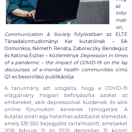
az
Infor
mati
on,
Communication & Society
folyóiratban az ELTE
Társadalomtudományi Kar kutatóinak – Sik
Domonkos, Németh Renáta, Zaboreczky Bendegúz
és Katona Eszter – közleménye
Depression in times
of a pandemic – the impact of COVID-19 on the lay
discourses of e-mental health communities
című
Q1-es besorolású publikációja.
A tanulmány azt vizsgálta, hogy a COVID-19
világjárvány hogyan befolyásolta azokat az
embereket, akik depresszióval küzdenek, és akik
online fórumokon keresnek támogatást. A
kutatás során egy hatalmas adatbázist elemeztek,
amely 339 550 bejegyzést tartalmazott, amelyeket
2016. február 15. és 2020. december 31. között