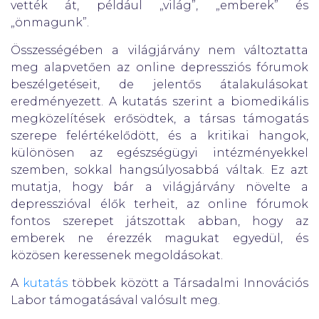
vették át, például „világ”, „emberek” és
„önmagunk”.
Összességében a világjárvány nem változtatta
meg alapvetően az online depressziós fórumok
beszélgetéseit, de jelentős átalakulásokat
eredményezett. A kutatás szerint a biomedikális
megközelítések erősödtek, a társas támogatás
szerepe felértékelődött, és a kritikai hangok,
különösen az egészségügyi intézményekkel
szemben, sokkal hangsúlyosabbá váltak. Ez azt
mutatja, hogy bár a világjárvány növelte a
depresszióval élők terheit, az online fórumok
fontos szerepet játszottak abban, hogy az
emberek ne érezzék magukat egyedül, és
közösen keressenek megoldásokat.
A
kutatás
többek között a Társadalmi Innovációs
Labor támogatásával valósult meg.