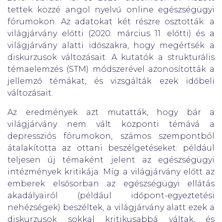
tettek közzé angol nyelvű online egészségügyi
fórumokon. Az adatokat két részre osztották: a
világjárvány előtti (2020. március 11. előtti) és a
világjárvány alatti időszakra, hogy megértsék a
diskurzusok változásait. A kutatók a strukturális
témaelemzés (STM) módszerével azonosították a
jellemző témákat, és vizsgálták ezek időbeli
változásait.
Az eredmények azt mutatták, hogy bár a
világjárvány nem vált központi témává a
depressziós fórumokon, számos szempontból
átalakította az ottani beszélgetéseket: például
teljesen új témaként jelent az egészségügyi
intézmények kritikája. Míg a világjárvány előtt az
emberek elsősorban az egészségügyi ellátás
akadályairól (például időpont-egyeztetési
nehézségek) beszéltek, a világjárvány alatt ezek a
diskurzusok sokkal kritikusabbá váltak, és