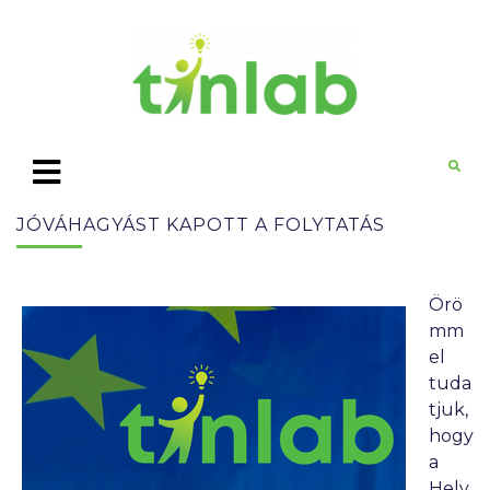
JÓVÁHAGYÁST KAPOTT A FOLYTATÁS
Örö
mm
el
tuda
tjuk,
hogy
a
Hely