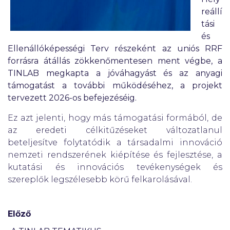
reállí
tási
és
Ellenállóképességi Terv részeként az uniós RRF
forrásra átállás zökkenőmentesen ment végbe, a
TINLAB megkapta a jóváhagyást és az anyagi
támogatást a további működéséhez, a projekt
tervezett 2026-os befejezéséig.
Ez azt jelenti, hogy más támogatási formából, de
az eredeti célkitűzéseket változatlanul
beteljesítve folytatódik a társadalmi innováció
nemzeti rendszerének kiépítése és fejlesztése, a
kutatási és innovációs tevékenységek és
szereplők legszélesebb körű felkarolásával.
Előző