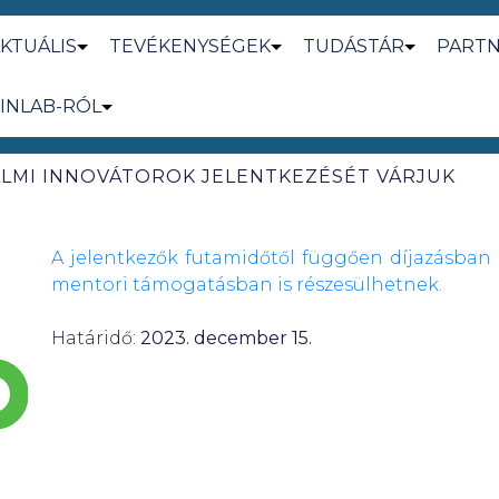
KTUÁLIS
TEVÉKENYSÉGEK
TUDÁSTÁR
PART
INLAB-RÓL
DALMI INNOVÁTOROK JELENTKEZÉSÉT VÁRJUK
A jelentkezők futamidőtől függően díjazásban (1
mentori támogatásban is részesülhetnek.
Határidő:
2023. december 15.