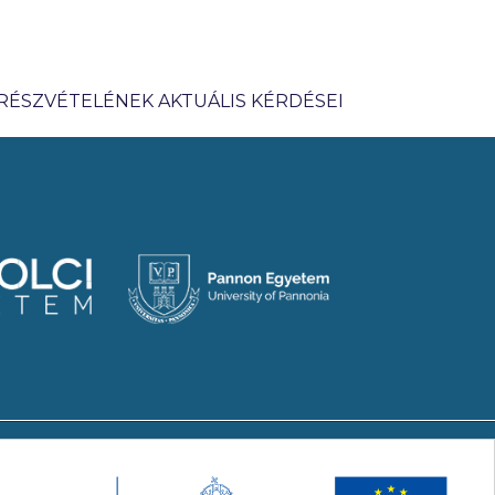
 RÉSZVÉTELÉNEK AKTUÁLIS KÉRDÉSEI
 konzorcium megbízásából. Minden jog