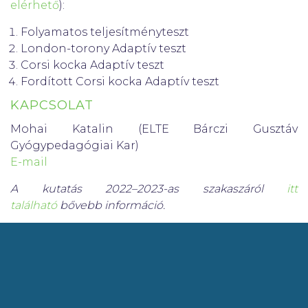
elérhető
):
Folyamatos teljesítményteszt
London-torony Adaptív teszt
Corsi kocka Adaptív teszt
Fordított Corsi kocka Adaptív teszt
KAPCSOLAT
Mohai Katalin (ELTE Bárczi Gusztáv
Gyógypedagógiai Kar)
E-mail
A kutatás 2022–2023-as szakaszáról
itt
található
bővebb információ.