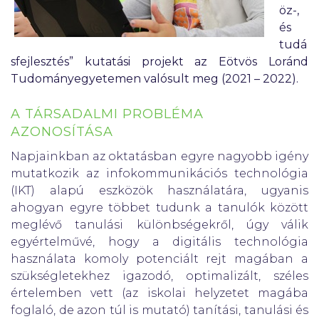
öz-,
és
tudá
sfejlesztés” kutatási projekt az Eötvös Loránd
Tudományegyetemen valósult meg (2021 – 2022).
A TÁRSADALMI PROBLÉMA
AZONOSÍTÁSA
Napjainkban az oktatásban egyre nagyobb igény
mutatkozik az infokommunikációs technológia
(IKT) alapú eszközök használatára, ugyanis
ahogyan egyre többet tudunk a tanulók között
meglévő tanulási különbségekről, úgy válik
egyértelművé, hogy a digitális technológia
használata komoly potenciált rejt magában a
szükségletekhez igazodó, optimalizált, széles
értelemben vett (az iskolai helyzetet magába
foglaló, de azon túl is mutató) tanítási, tanulási és