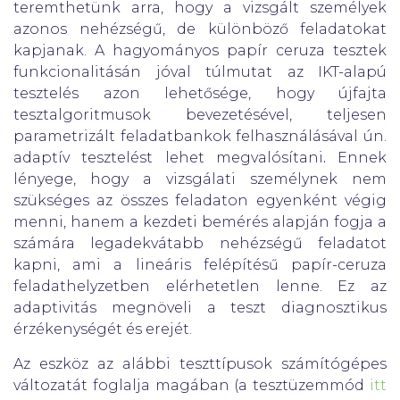
teremthetünk arra, hogy a vizsgált személyek
azonos nehézségű, de különböző feladatokat
kapjanak. A hagyományos papír ceruza tesztek
funkcionalitásán jóval túlmutat az IKT-alapú
tesztelés azon lehetősége, hogy újfajta
tesztalgoritmusok bevezetésével, teljesen
parametrizált feladatbankok felhasználásával ún.
adaptív tesztelést lehet megvalósítani
.
Ennek
lényege, hogy a vizsgálati személynek nem
szükséges az összes feladaton egyenként végig
menni, hanem a kezdeti bemérés alapján fogja a
számára legadekvátabb nehézségű feladatot
kapni, ami a lineáris felépítésű papír-ceruza
feladathelyzetben elérhetetlen lenne. Ez az
adaptivitás megnöveli a teszt diagnosztikus
érzékenységét és erejét.
Az eszköz az alábbi teszttípusok számítógépes
változatát foglalja magában (a tesztüzemmód
itt