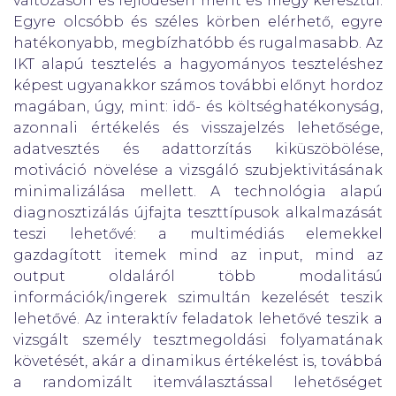
változáson és fejlődésen ment és megy keresztül.
Egyre olcsóbb és széles körben elérhető, egyre
hatékonyabb, megbízhatóbb és rugalmasabb. Az
IKT alapú tesztelés a hagyományos teszteléshez
képest ugyanakkor számos további előnyt hordoz
magában, úgy, mint: idő- és költséghatékonyság,
azonnali értékelés és visszajelzés lehetősége,
adatvesztés és adattorzítás kiküszöbölése,
motiváció növelése a vizsgáló szubjektivitásának
minimalizálása mellett. A technológia alapú
diagnosztizálás újfajta teszttípusok alkalmazását
teszi lehetővé: a multimédiás elemekkel
gazdagított itemek mind az input, mind az
output oldaláról több modalitású
információk/ingerek szimultán kezelését teszik
lehetővé. Az interaktív feladatok lehetővé teszik a
vizsgált személy tesztmegoldási folyamatának
követését, akár a dinamikus értékelést is,
továbbá
a randomizált itemválasztással lehetőséget