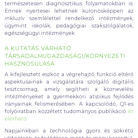
természetesen diagnosztikus folyamatokban is.
Ennek nyertesei lehetnek különösképpen az
inkluzív szemlélettel rendelkező intézmények,
úgymint iskolák, pedagógiai szakszolgálatok,
egészségügyi intézmények.
A KUTATÁS VÁRHATÓ
TÁRSADALMI/GAZDASÁGI/KÖRNYEZETI
HASZNOSULÁSA
A kifejlesztett eszköz a végrehajtó funkció eltérő
aspektusainak a vizsgálatára szolgáló digitális
tesztcsomag, amely segítheti a köznevelési
intézményeket a gyermekkori atipikus fejlődés
irányainak felismerésében. A kapcsolódó, Q1-es
folyóiratban közzétett tudományos publikáció
itt
elérhető
.
Napjainkban a technológia gyors és sokrétű