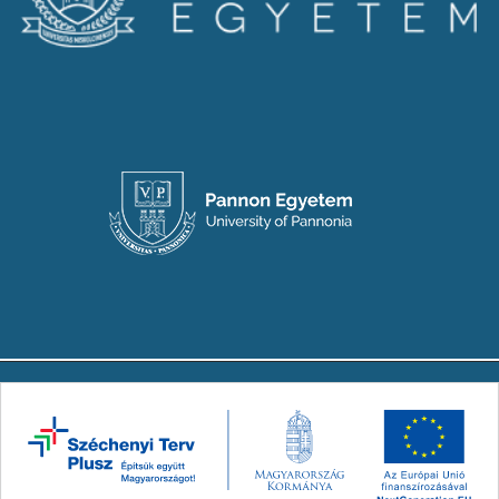
Copyright © 2024-2026 Készült a Társadalmi
Innovációs Nemzeti Laboratórium (TINLAB)
konzorcium megbízásából. Minden jog
fenntartva.