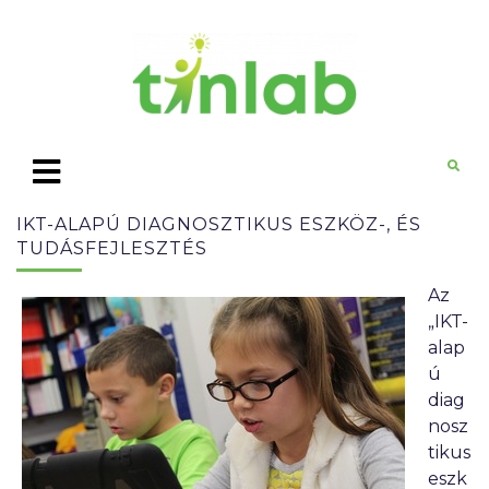
IKT-ALAPÚ DIAGNOSZTIKUS ESZKÖZ-, ÉS
TUDÁSFEJLESZTÉS
Az
„IKT-
alap
ú
diag
nosz
tikus
eszk