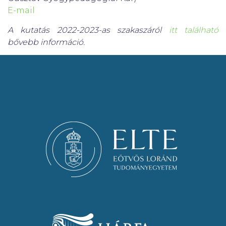
E-mail
A kutatás 2022-2023-as szakaszáról
itt található
bővebb információ.