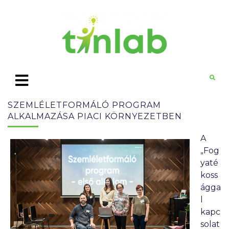
SZEMLÉLETFORMÁLÓ PROGRAM
ALKALMAZÁSA PIACI KÖRNYEZETBEN
A
„Fog
yaté
koss
ágga
l
kapc
solat