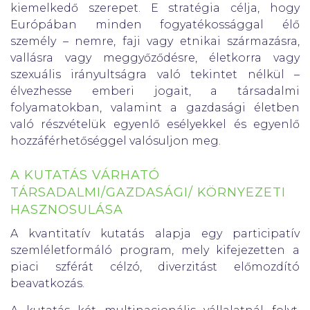
kiemelkedő szerepet. E stratégia célja, hogy
Európában minden fogyatékossággal élő
személy – nemre, faji vagy etnikai származásra,
vallásra vagy meggyőződésre, életkorra vagy
szexuális irányultságra való tekintet nélkül –
élvezhesse emberi jogait, a társadalmi
folyamatokban, valamint a gazdasági életben
való részvételük egyenlő esélyekkel és egyenlő
hozzáférhetőséggel valósuljon meg.
A KUTATÁS VÁRHATÓ
TÁRSADALMI/GAZDASÁGI/ KÖRNYEZETI
HASZNOSULÁSA
A kvantitatív kutatás alapja egy participatív
szemléletformáló program, mely kifejezetten a
piaci szférát célzó, diverzitást előmozdító
beavatkozás.