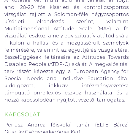
A kutatás két multinacionális vállalatnál folyt,
ahol 20-20 fős kísérleti és kontrollcsoportos
vizsgálat zajlott a Solomon-féle négycsoportos
kísérleti elrendezés szerint, valamint
Multidimensional Attitude Scale (MAS) a fő
vizsgálati eszköz, amely egy szituatív attitűd skála
– külön a hallás- és a mozgássérült személyek
felmérésére, valamint az együttjárás vizsgálatára,
összefüggések feltárására az Attitudes Towards
Disabled People (ATDP-O) skálát. A megvalósítási
terv részét képezte egy, a European Agency for
Special Needs and Inclusive Education által
kidolgozott, inkluzív intézményvezetést
támogató önreflexiós eszköz használata és a
hozzá kapcsolódóan nyújtott vezetői támogatás.
KAPCSOLAT
Perlusz Andrea főiskolai tanár (ELTE Bárczi
Gusztáv Gyógypedagógiai Kar)