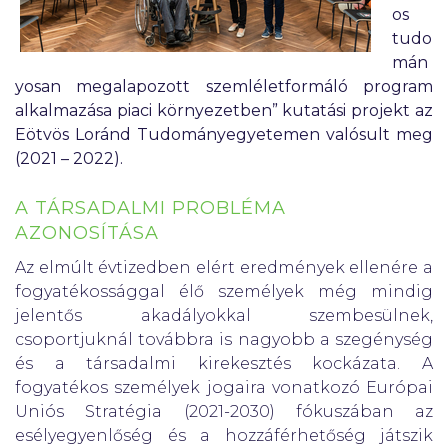
os
tudo
mán
yosan megalapozott szemléletformáló program
alkalmazása piaci környezetben” kutatási projekt az
Eötvös Loránd Tudományegyetemen valósult meg
(2021 – 2022).
A TÁRSADALMI PROBLÉMA
AZONOSÍTÁSA
Az elmúlt évtizedben elért eredmények ellenére a
fogyatékossággal élő személyek még mindig
jelentős akadályokkal szembesülnek,
csoportjuknál továbbra is nagyobb a szegénység
és a társadalmi kirekesztés kockázata. A
fogyatékos személyek jogaira vonatkozó Európai
Uniós Stratégia (2021-2030) fókuszában az
esélyegyenlőség és a hozzáférhetőség játszik