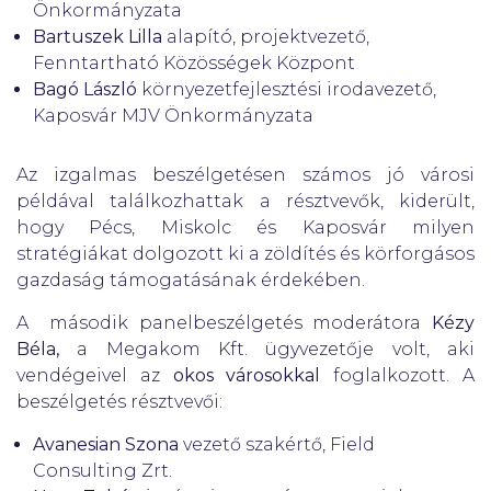
Önkormányzata
Bartuszek Lilla
alapító, projektvezető,
Fenntartható Közösségek Központ
Bagó László
környezetfejlesztési irodavezető,
Kaposvár MJV Önkormányzata
Az izgalmas beszélgetésen számos jó városi
példával találkozhattak a résztvevők, kiderült,
hogy Pécs, Miskolc és Kaposvár milyen
stratégiákat dolgozott ki a zöldítés és körforgásos
gazdaság támogatásának érdekében.
A második panelbeszélgetés moderátora
Kézy
Béla,
a Megakom Kft. ügyvezetője
volt, aki
vendégeivel az
okos városokkal
foglalkozott. A
beszélgetés résztvevői:
Avanesian Szona
vezető szakértő, Field
Consulting Zrt.