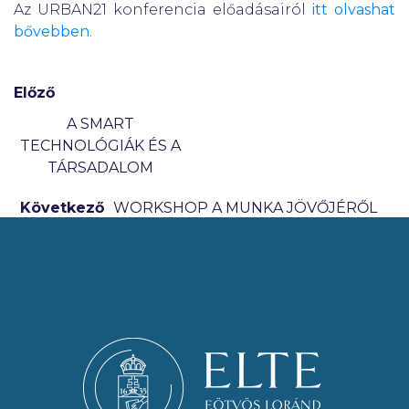
Az URBAN21 konferencia előadásairól
itt olvashat
bővebben
.
Előző
A SMART
TECHNOLÓGIÁK ÉS A
TÁRSADALOM
Következő
WORKSHOP A MUNKA JÖVŐJÉRŐL