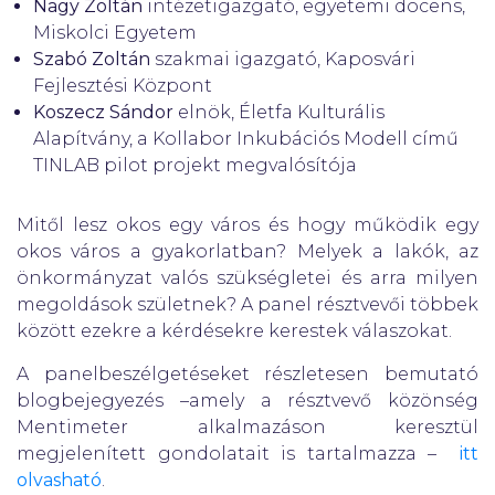
Nagy Zoltán
intézetigazgató, egyetemi docens,
Miskolci Egyetem
Szabó Zoltán
szakmai igazgató, Kaposvári
Fejlesztési Központ
Koszecz Sándor
elnök, Életfa Kulturális
Alapítvány, a Kollabor Inkubációs Modell című
TINLAB pilot projekt megvalósítója
Mitől lesz okos egy város és hogy működik egy
okos város a gyakorlatban? Melyek a lakók, az
önkormányzat valós szükségletei és arra milyen
megoldások születnek? A panel résztvevői többek
között ezekre a kérdésekre kerestek válaszokat.
A panelbeszélgetéseket részletesen bemutató
blogbejegyezés –amely a résztvevő közönség
Mentimeter alkalmazáson keresztül
megjelenített gondolatait is tartalmazza –
itt
olvasható
.