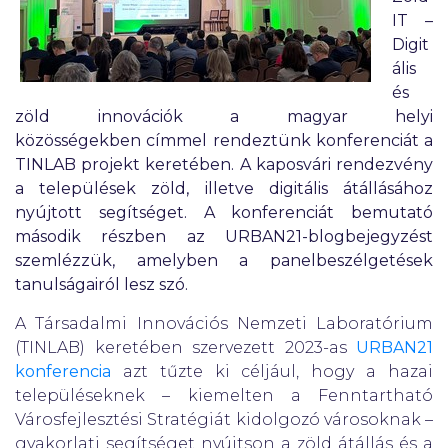
IT –
Digit
ális
és
zöld innovációk a magyar helyi
közösségekben címmel rendeztünk konferenciát a
TINLAB projekt keretében. A kaposvári rendezvény
a települések zöld, illetve digitális átállásához
nyújtott segítséget. A konferenciát bemutató
második részben az URBAN21-blogbejegyzést
szemlézzük, amelyben a panelbeszélgetések
tanulságairól lesz szó.
A Társadalmi Innovációs Nemzeti Laboratórium
(TINLAB) keretében szervezett 2023-as
URBAN21
konferencia
azt tűzte ki céljául, hogy a hazai
településeknek – kiemelten a Fenntartható
Városfejlesztési Stratégiát kidolgozó városoknak –
gyakorlati segítséget nyújtson a zöld átállás és a