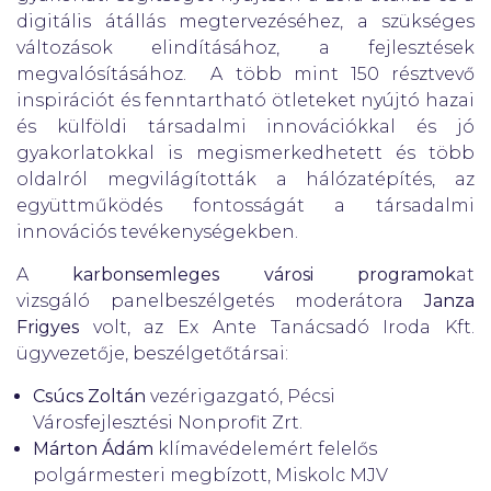
digitális átállás megtervezéséhez, a szükséges
változások elindításához, a fejlesztések
megvalósításához. A több mint 150 résztvevő
inspirációt és fenntartható ötleteket nyújtó hazai
és külföldi társadalmi innovációkkal és jó
gyakorlatokkal is megismerkedhetett és több
oldalról megvilágították a hálózatépítés, az
együttműködés fontosságát a társadalmi
innovációs tevékenységekben.
A
karbonsemleges városi programok
at
vizsgáló panelbeszélgetés moderátora
Janza
Frigyes
volt, az Ex Ante Tanácsadó Iroda Kft.
ügyvezetője, beszélgetőtársai:
Csúcs Zoltán
vezérigazgató, Pécsi
Városfejlesztési Nonprofit Zrt.
Márton Ádám
klímavédelemért felelős
polgármesteri megbízott, Miskolc MJV