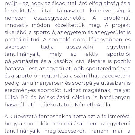
nyújt – az, hogy az élsporttal járó elfoglaltság és a
felsőoktatás által támasztott kötelezettségek
nehezen összeegyeztethetők. A problémát
innovatív módon közelítettük meg. A projekt
sikeréből a sportoló, az egyetem és az egyesület is
profitálni tud. A sportoló gördülékenyebben és
sikeresen tudja abszolválni egyetemi
tanulmányait, mely az aktív sportolói
pályafutására és a későbbi civil életére is pozitív
hatással lesz, az egyesület jobb sporteredményre
és a sportoló megtartására számíthat, az egyetem
pedig tanulmányaiban és sportpályafutásában is
eredményes sportolót tudhat magáénak, melyet
külső PR és beiskolázási célokra is hatékonyan
használhat.” – tájékoztatott Németh Attila.
A klubvezető fontosnak tartotta azt a felismerést,
hogy a sportolók mentorálását nem az egyetemi
tanulmányaik megkezdésekor, hanem már a