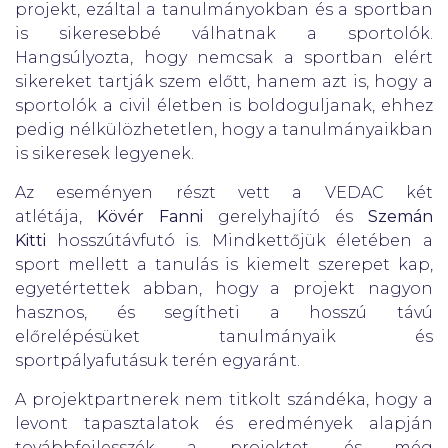
projekt, ezáltal a tanulmányokban és a sportban
is sikeresebbé válhatnak a sportolók.
Hangsúlyozta, hogy nemcsak a sportban elért
sikereket tartják szem előtt, hanem azt is, hogy a
sportolók a civil életben is boldoguljanak, ehhez
pedig nélkülözhetetlen, hogy a tanulmányaikban
is sikeresek legyenek.
Az eseményen részt vett a VEDAC két
atlétája,
Kövér Fanni
gerelyhajító és
Szemán
Kitti
hosszútávfutó is. Mindkettőjük életében a
sport mellett a tanulás is kiemelt szerepet kap,
egyetértettek abban, hogy a projekt nagyon
hasznos, és segítheti a hosszú távú
előrelépésüket tanulmányaik és
sportpályafutásuk terén egyaránt.
A projektpartnerek nem titkolt szándéka, hogy a
levont tapasztalatok és eredmények alapján
továbbfejlesszék a projektet, és még