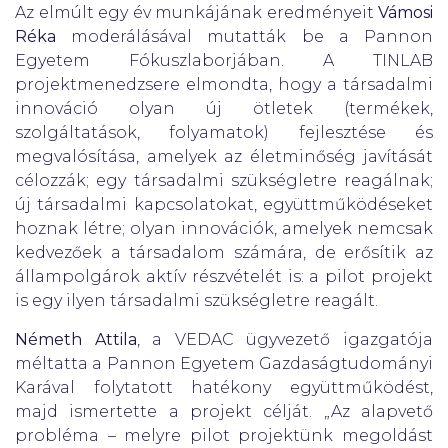
Az elmúlt egy év munkájának eredményeit
Vámosi
Réka
moderálásával mutatták be a Pannon
Egyetem Fókuszlaborjában. A TINLAB
projektmenedzsere elmondta, hogy a társadalmi
innováció olyan új ötletek (termékek,
szolgáltatások, folyamatok) fejlesztése és
megvalósítása, amelyek az életminőség javítását
célozzák; egy társadalmi szükségletre reagálnak;
új társadalmi kapcsolatokat, együttműködéseket
hoznak létre; olyan innovációk, amelyek nemcsak
kedvezőek a társadalom számára, de erősítik az
állampolgárok aktív részvételét is: a pilot projekt
is egy ilyen társadalmi szükségletre reagált.
Németh Attila
, a VEDAC ügyvezető igazgatója
méltatta a Pannon Egyetem Gazdaságtudományi
Karával folytatott hatékony együttműködést,
majd ismertette a projekt célját. „Az alapvető
probléma – melyre pilot projektünk megoldást