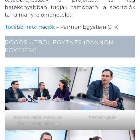
hatékonyabban tudják támogatni a sportolók
tanulmányi előmenetelét.
További információk
– Pannon Egyetem GTK
RÖGÖS ÚTBÓL EGYENES (PANNON
EGYETEM)
Németh Attila, Mészáros
Németh Attila
Péter, Vámosi Réka