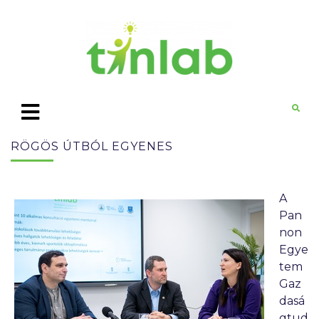
RÖGÖS ÚTBÓL EGYENES
A
Pan
non
Egye
tem
Gaz
dasá
gtud