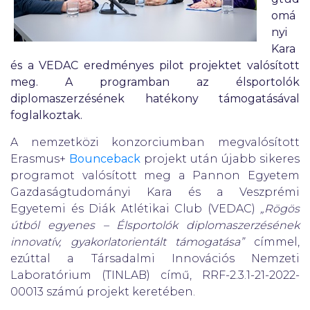
omá
nyi
Kara
és a VEDAC eredményes pilot projektet valósított
meg. A programban az élsportolók
diplomaszerzésének hatékony támogatásával
foglalkoztak.
A nemzetközi konzorciumban megvalósított
Erasmus+
Bounceback
projekt után újabb sikeres
programot valósított meg a Pannon Egyetem
Gazdaságtudományi Kara és a Veszprémi
Egyetemi és Diák Atlétikai Club (VEDAC)
„Rögös
útból egyenes – Élsportolók diplomaszerzésének
innovatív, gyakorlatorientált támogatása”
címmel,
ezúttal a Társadalmi Innovációs Nemzeti
Laboratórium (TINLAB) című, RRF-2.3.1-21-2022-
00013 számú projekt keretében.