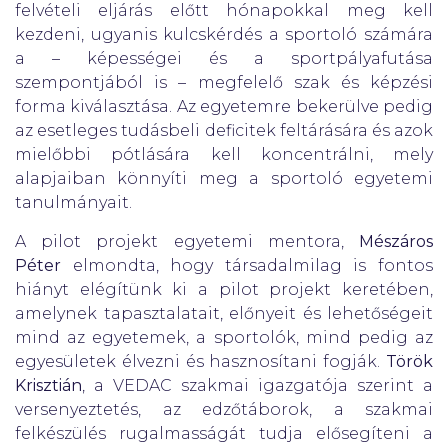
felvételi eljárás előtt hónapokkal meg kell
kezdeni, ugyanis kulcskérdés a sportoló számára
a – képességei és a sportpályafutása
szempontjából is – megfelelő szak és képzési
forma kiválasztása. Az egyetemre bekerülve pedig
az esetleges tudásbeli deficitek feltárására és azok
mielőbbi pótlására kell koncentrálni, mely
alapjaiban könnyíti meg a sportoló egyetemi
tanulmányait.
A pilot projekt egyetemi mentora,
Mészáros
Péter
elmondta, hogy társadalmilag is fontos
hiányt elégítünk ki a pilot projekt keretében,
amelynek tapasztalatait, előnyeit és lehetőségeit
mind az egyetemek, a sportolók, mind pedig az
egyesületek élvezni és hasznosítani fogják.
Török
Krisztián
, a VEDAC szakmai igazgatója szerint a
versenyeztetés, az edzőtáborok, a szakmai
felkészülés rugalmasságát tudja elősegíteni a