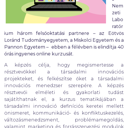
Nem
zeti
Labo
ratór
ium három felsőoktatási partnere – az Eötvös
Loránd Tudományegyetem, a Miskolci Egyetem és a
Pannon Egyetem – ebben a félévben is elindítja 40
órás ingyenes online kurzusát.
A képzés célja, hogy megismertesse a
résztvevőkkel a társadalmi innovációs
projekteket, és felkészítse őket a társadalmi
innovációs menedzser szerepére. A képzés
résztvevői elméleti és gyakorlati tudást
sajátíthatnak el, a kurzus tematikájában a
társadalmi innováció definíciós keretei mellett
önismeret, kommunikáció- és konfliktuskezelés,
változásmenedzsment, problémamegoldás,
valamint marketing és forrásszervezési modulok