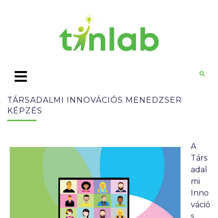
TÁRSADALMI INNOVÁCIÓS MENEDZSER
KÉPZÉS
A
Társ
adal
mi
Inno
váció
s