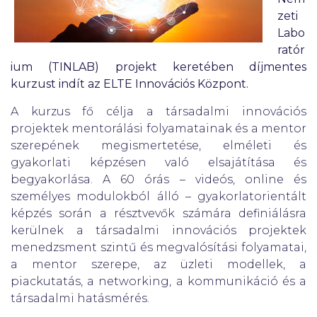
zeti
Labo
ratór
ium (TINLAB) projekt keretében díjmentes
kurzust indít az ELTE Innovációs Központ.
A kurzus fő célja a társadalmi innovációs
projektek mentorálási folyamatainak és a mentor
szerepének megismertetése, elméleti és
gyakorlati képzésen való elsajátítása és
begyakorlása. A 60 órás – videós, online és
személyes modulokból álló – gyakorlatorientált
képzés során a résztvevők számára definiálásra
kerülnek a társadalmi innovációs projektek
menedzsment szintű és megvalósítási folyamatai,
a mentor szerepe, az üzleti modellek, a
piackutatás, a networking, a kommunikáció és a
társadalmi hatásmérés.