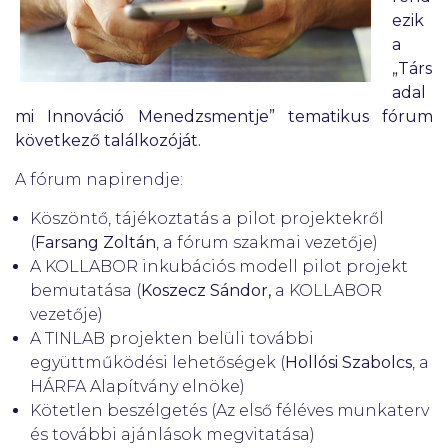
ezik
a
„Társ
adal
mi Innováció Menedzsmentje” tematikus fórum
következő találkozóját.
A fórum napirendje:
Köszöntő, tájékoztatás a pilot projektekről
(
Farsang Zoltán
, a fórum szakmai vezetője)
A KOLLABOR inkubációs modell pilot projekt
bemutatása (
Koszecz Sándor,
a KOLLABOR
vezetője)
A TINLAB projekten belüli további
együttműködési lehetőségek (
Hollósi Szabolcs
, a
HÁRFA Alapítvány elnöke)
Kötetlen beszélgetés (Az első féléves munkaterv
és további ajánlások megvitatása)